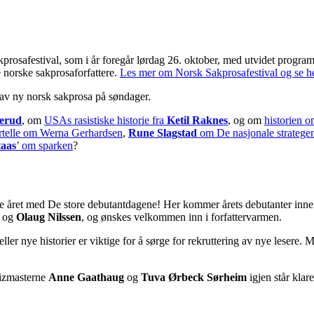
prosafestival, som i år foregår lørdag 26. oktober, med utvidet program
e norske sakprosaforfattere.
Les mer om Norsk Sakprosafestival og se h
av ny norsk sakprosa på søndager.
erud
, om
USAs rasistiske historie fra
Ketil Raknes
, og om
historien o
rtelle om Werna Gerhardsen
,
Rune Slagstad
om De nasjonale stratege
aas
’ om sparken
?
re året med De store debutantdagene! Her kommer årets debutanter innenf
og
Olaug Nilssen
, og ønskes velkommen inn i forfattervarmen.
ler nye historier er viktige for å sørge for rekruttering av nye lesere.
uizmasterne
Anne Gaathaug
og
Tuva Ørbeck Sørheim
igjen står klar