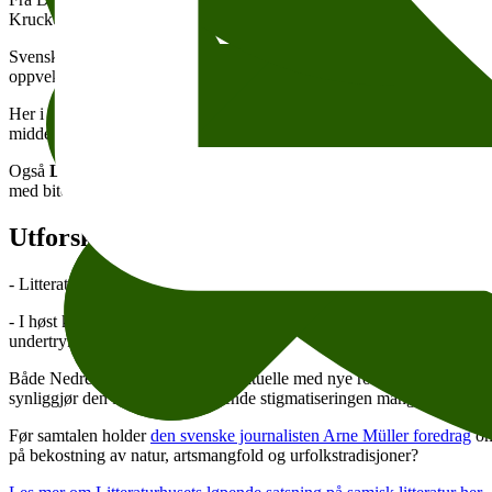
Kruckow som ble anklaget for hekseri, alt fortalt gjennom en liten d
Svenske
Andrev Walden
gjorde en brakdebut med den selvbiografi
oppvekst preget av rus, vold og ustabile omsorgspersoner.
Walden møt
Her i Norge har
Kyrre Andreassen
høstet store lovord for sin nyest
middelaldrende tobarnsmor som blir forlatt av sin mann for en yngre k
Også
Line Baugstø
har fått stor oppmerksomhet for sin siste roman
E
med bitende satire og fandenivoldsk energi.
16. oktober møter hun Vi
Utforskning av samisk historie og identite
- Litteraturhuset har over flere år gjort et kontinuerlig arbeid med å ø
- I høst kan du derfor blant annet høre norsk-samiske
Kathrine Nedr
undertrykkelsen av samer.
Både Nedredjord og Harnesk er aktuelle med nye romaner i høst,
Sam
synliggjør den fortsatt vedhengende stigmatiseringen mange samer op
Før samtalen holder
den svenske journalisten Arne Müller foredrag
om
på bekostning av natur, artsmangfold og urfolkstradisjoner?