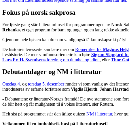
Les mer om Litteraturhusets løpende satsning på samisk litteratur her.
Fokus på norsk sakprosa
For første gang står Litteraturhuset for programmeringen av Norsk Sak
Rebanks,
et eget program for barn og unge, og en lang rekke aktuell
Gjennom hele høsten kan du som vanlig også få kunnskapsrikt påfyll 
De historieinteresserte kan lære mer om
Romerriket fra
Magnus Helg
livshistorie. De mer samfunnsorienterte kan høre
Sigrun Slapgard
fo
Lars Fr. H. Svendsens
foredrag om dumhet og idioti
, eller
Thor Got
Debutantdager og NM i litteratur
Onsdag 4
. og
torsdag 5. desember
runder vi som vanlig av det litteræ
introduseres av erfarne forfattere som
Vigdis Hjorth
,
Johan Harstad
- Debutantene er litteratur-Norges framtid! De nye stemmene som fortel
de blir hørt og får muligheten til å vokse litterært, sier Rottem.
Helt sist på programmet står den årlige quizen
NM i litteratur
, hvor q
Velkommen til en innholdsrik høst på Litteraturhuset!