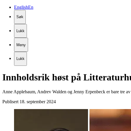
English
En
Søk
Lukk
Meny
Lukk
Innholdsrik
høst
på
Litteraturh
Anne Applebaum, Andrev Walden og Jenny Erpenbeck er bare tre av ov
Publisert
18. september 2024