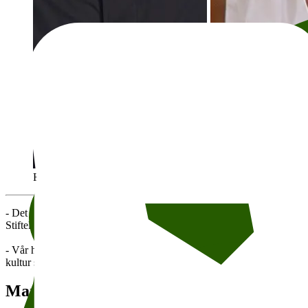
Foto: Joel Nilsson, uten kreditering, Katharina Behling og Sara
- Det blir en innholdsrik seinhøst på Litteraturhuset! Over 120 forfatte
Stiftelsen Litteraturhuset.
- Vår høstsesong fokuserer på å bringe de virkelig store navnene til N
kultur som motstandskamp. Vi dykker også ned i samisk historie, hekse
Margaret Atwood og Jenny Erpenbeck