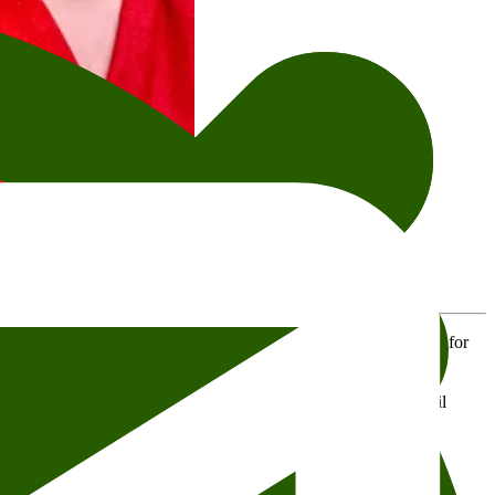
 det er bare å glede seg, forteller
Susanne Kaluza
, daglig leder for
temaer. Temaene spenner fra maskulinitet og autoritære regimer til
eddagen på årets rike sakprosafestival, sier Kaluza.