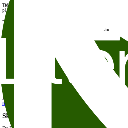
Tidligere i høst kom nyheten om at kanadiske
Margaret Atwood
gjes
på rekordtid, og nå kan vi glede alle med at det også blir
en egen samt
- Jenny Erpenbeck er en original og helt særegen stemme i samtidslitte
- Erpenbeck skriver frem Tysklands og Europas nære historie i en finslip
Internasjonale perspektiver
Men det er bare begynnelsen: På det internasjonale programmet står
Anne Applebaum har som forfatter og journalist vært en skarp kritiker a
hvordan verdens autokrater samarbeider og lærer av hverandre på tvers
August Andresen
til samtale på Litteraturhusets scene.
Det blir palestinsk fokus når
Isabella Hammad møter forfatterkollega P
en utforskning av identitet og tilhørighet, av kunst som motstandskamp
Jennifer Makumbis kritikerroste roman Kintu ble av flere anmeldere u
forfatter og litteraturviter Bhakti Shringarpure
til en samtale om g
Skandinaviske stemmer
Fra Danmark får Litteraturhuset besøk av
Olga Ravn
, som er aktuel