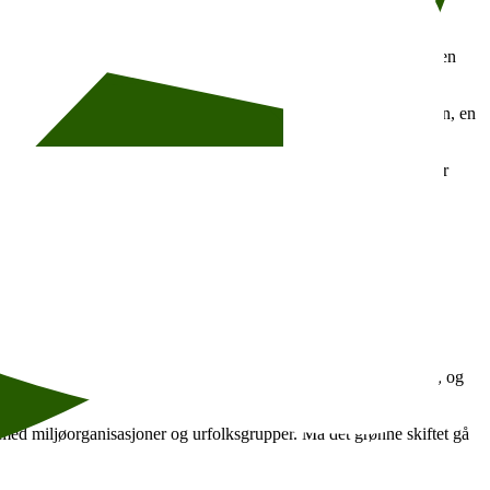
e om kvinnefellesskap, hekseri og dansk historie.
erige. Boka følger gutten Andrev over syv år med syv ulike fedre, en
nt harselerende Andreassen-stil forteller romanen om Linda Hansen, en
erkollega Marie Aubert til samtale 9. oktober.
temaer som overgangsalderen, generasjonsskiller og sosiale medier
 og det å ende opp som antagonisten i eget liv.
m er nasjonale stater i dag, sier Kaluza.
on forfattere som fra ulike vinkler belyser den historiske
 tar et oppgjør med den historiske samepolitikken i hvert sitt land, og
asso.
med miljøorganisasjoner og urfolksgrupper. Må det grønne skiftet gå