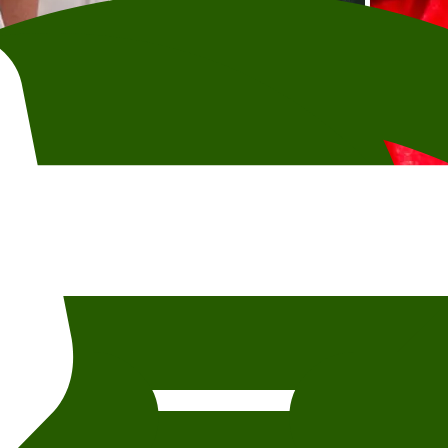
 Galbiati
re fordelt på 57 arrangementer står på plakaten de neste tre månedene, så
orge, løfte norske forfattere og utforske presserende globale og lokale 
prosesser og Nordpolen. Og et tips: merk deg 26. oktober, som blir hov