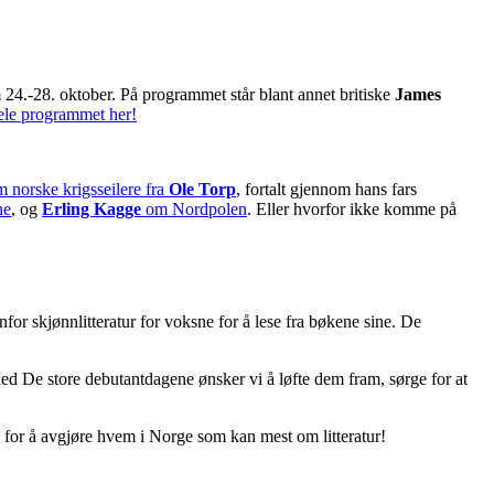
 24.-28. oktober. På programmet står blant annet britiske
James
ele programmet her!
m norske krigsseilere fra
Ole Torp
, fortalt gjennom hans fars
ne
, og
Erling Kagge
om Nordpolen
. Eller hvorfor ikke komme på
or skjønnlitteratur for voksne for å lese fra bøkene sine. De
 Med De store debutantdagene ønsker vi å løfte dem fram, sørge for at
e for å avgjøre hvem i Norge som kan mest om litteratur!