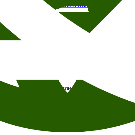
ukke av bivoks.
23. oktober møter Ravn Wencke Mühleisen
til samtal
ske romanen
Jævla menn
, som blant annet ble tildelt Augustpriset i Sv
er Maria Kjos Fonn til samtale 13. november.
e roman Ikke mennesker jeg kan regne med, hans første på åtte år. I kje
vinne, og opplever at hele livet raser sammen.
Andreassen møter forfatt
vil grandma
. Romanen gir et nytt blikk på bestemorrollen, og tar opp 
gdis Hjorth
til en samtale om vanskelige familierelasjoner, sosiale avvik
t
ke kunnskapen om historie og litteratur fra Sápmi, også på tvers av det so
ejord
og svensk-samiske
Tina Harnesk
. Begge hører til en ny generasj
eproblemet
og
Mödramärg
, som utforsker samisk identitet og historie,
plever i dag.
27. november møtes de på Litteraturhuset, ledet av Aina B
 framveksten av grønn industri i nord, og de medfølgende konfliktene 