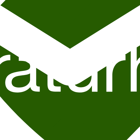
ter Litteraturhusets program 31. oktober, og i tillegg møter tyske
Jenny
ale med årets Bookerprisvinner Erpenbeck tirsdag 5. november.
raturen, sier Litteraturhusets programsjef
Linn Rottem
.
t litterær form, og det blir stadig tydeligere at hun er en forfatter på 
 også polsk-amerikanske
Anne Applebaum
, britisk-palestinske
Isabell
v deler av vestlige politikeres bevegelse bort fra demokratiske verdier o
 av idelogiske og geografiske skillelinjer – og Vesten spiller med.
22. 
riya Bains til samtale 19. november
. Hennes nyeste roman
Gjenferdet 
, av samhold og av den smertefulle historien til en familie og et folk.
tropt til “Den store ugandiske romanen” da den kom ut. I høst blir den 
iftig maskulinitet, en forbannet familie og hva som regnes som “for afri
l med romanen
Voksbarnet
. Med utgangspunkt i danske hekseprosesser p