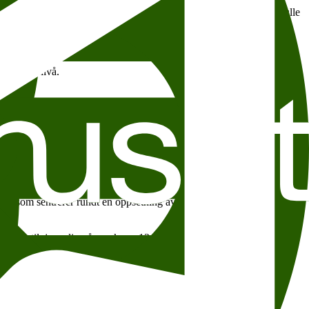
 Erpenbeck
til samtale 2. november. Begge arrangementene ble fulle
Nobelpris-nivå.
a Hammad
og britisk-ugandiske
Jennifer Makumbi
.
g prinsipper. I årets ferske utgivelse,
Diktatorklubben
, viser hun
november møter Applebaum Minerva-redaktør og historiker
Nils
inn
, som sentrerer rundt en oppsetning av Hamlet på Vestbredden, er
endelig tilgjengelig på norsk, og 13. november møter
Makumbi
kansk” for europeiske lesere.
å 1600-tallet, forteller romanen om adelskvinnen Christenze