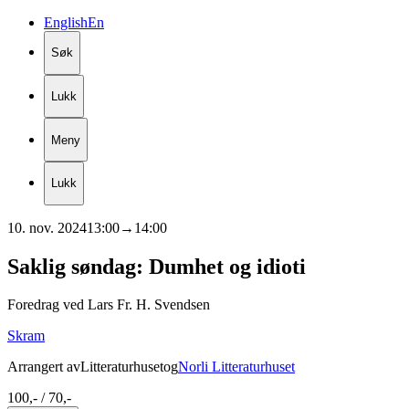
English
En
Søk
Lukk
Meny
Lukk
10. nov. 2024
13:00
→
14:00
Saklig
søndag:
Dumhet
og
idioti
Foredrag ved Lars Fr. H. Svendsen
Skram
Arrangert av
Litteraturhuset
og
Norli Litteraturhuset
100,- / 70,-