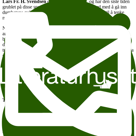
Lars Fr. H. Svendsen
er forfatter og filosof, og har den siste tiden
grublet på disse spørsmålene og flere til. Er vi i ferd med å gå inn
dumhetens gullalder? Og vil kunstig intelligens få oss til å tenke
mindre?
Nå er han ute med boka
Dumhet, idioti og dumme idioter.
Her
analyserer han både egne og andres tankevaner og
betraktningsmåter, og bevisstgjør leseren ikke bare på andres
dumskap, men også vår alles hang til lettvinte slutninger,
trangsynthet og stahet. Og det ligger også et alvor under her. For hva
skjer når vi ikke makter å skille klare argumenter fra dumskap og
idioti?
Nå gjester Svendsen Litteraturhuset til et foredrag om hvordan vi
kan kjenne igjen dumskapen blant oss og idiotien i oss alle.
Legg til i kalender
Kopier lenke
Om tilgjengelighet
Tema:
Saklig søndag
Filosofi
Andre anbefalte arrangementer