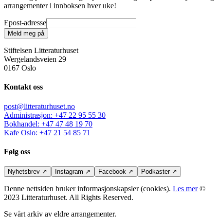
arrangementer i innboksen hver uke!
Epost-adresse
Meld meg på
Stiftelsen Litteraturhuset
Wergelandsveien 29
0167 Oslo
Kontakt oss
post@litteraturhuset.no
Administrasjon
:
+47 22 95 55 30
Bokhandel
:
+47 47 48 19 70
Kafe Oslo
:
+47 21 54 85 71
Følg oss
Nyhetsbrev
↗
Instagram
↗
Facebook
↗
Podkaster
↗
Denne nettsiden bruker informasjonskapsler (cookies).
Les mer
©
2023 Litteraturhuset. All Rights Reserved.
Se vårt arkiv av eldre arrangementer.