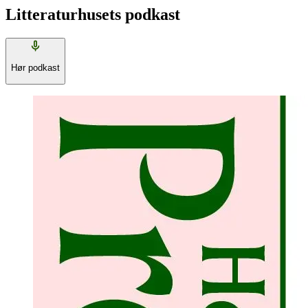
Litteraturhusets podkast
Hør podkast