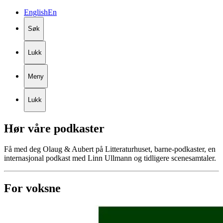
English
En
Søk
Lukk
Meny
Lukk
Hør
våre
podkaster
Få med deg Olaug & Aubert på Litteraturhuset, barne-podkaster, en
internasjonal podkast med Linn Ullmann og tidligere scenesamtaler.
For voksne