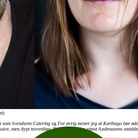
rt)
er som
Svendsens Catering
og
For øvrig mener jeg at Karthago bør ød
ressive, men dypt troverdige. Det skyldes ikke minst Andreassens umidd