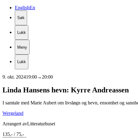
English
En
Søk
Lukk
Meny
Lukk
9. okt. 2024
19:00
→
20:00
Linda
Hansens
hevn:
Kyrre
Andreassen
I samtale med Marie Aubert om livsløgn og hevn, ensomhet og sannhe
Wergeland
Arrangert av
Litteraturhuset
135,- / 75,-