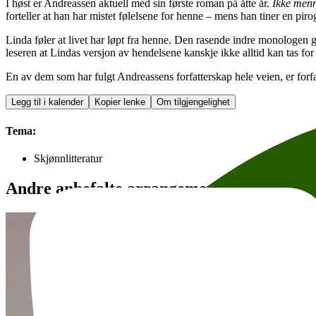
I høst er Andreassen aktuell med sin første roman på åtte år.
Ikke menn
forteller at han har mistet følelsene for henne – mens han tiner en p
Linda føler at livet har løpt fra henne. Den rasende indre monologen g
leseren at Lindas versjon av hendelsene kanskje ikke alltid kan tas for
En av dem som har fulgt Andreassens forfatterskap hele veien, er forf
Legg til i kalender
Kopier lenke
Om tilgjengelighet
Tema:
Skjønnlitteratur
Andre anbefalte arrangementer