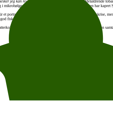
esker jeg kan regne med
følger Linda Hansen, en middelaldrende tobarn
irog i mikrobølgeovnen. Den mange år yngre Veronika Hagen har kapret S
ir et portrett av et menneske som står midt i en sorg og en livskrise, 
 god fisk.
atterkollega
Marie Aubert
. Nå møtes Aubert og Andreassen til en samt