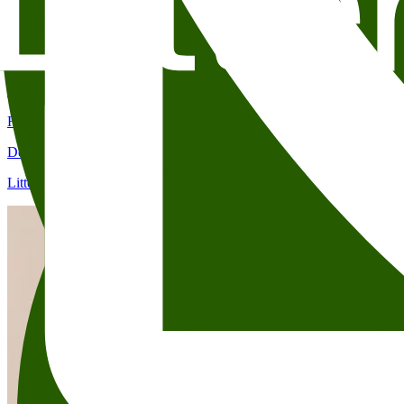
25. aug.
19:00
Hverdagsheltene: Elizabeth Strout
Det Norske Teatret (Kristian IVs gate 8)
Litteraturhuset