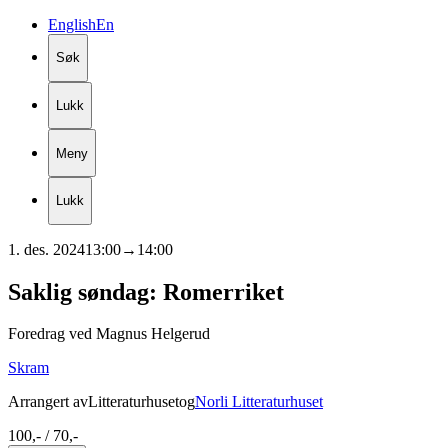
English
En
Søk
Lukk
Meny
Lukk
1. des. 2024
13:00
→
14:00
Saklig
søndag:
Romerriket
Foredrag ved Magnus Helgerud
Skram
Arrangert av
Litteraturhuset
og
Norli Litteraturhuset
100,- / 70,-