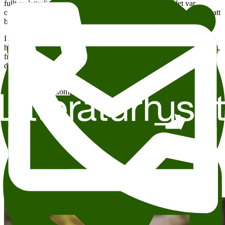
fullt av latterlige historier og karakterer, samtidig som det var
opphavet til en mengde lover, oppfinnelser og nyvinninger vi fortsatt
bruker i dag.
I sin nye bok
100 ting jeg tenker på når jeg tenker på Romerriket
har Helgerud samlet alt han har latt seg fascinere av ved Romerriket,
fra parfyme av gladiatorsvette til den skallede keiseren som gjorde
det forbudt å se på ham ovenfra.
Denne søndagen gjester han Litteraturhuset med årets morsomste
historietime. Velkommen tilbake til Romerriket!
Legg til i kalender
Kopier lenke
Om tilgjengelighet
Tema:
Saklig søndag
Historie
Andre anbefalte arrangementer