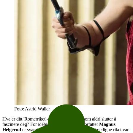
Foto: Astrid Waller
Hva er ditt 'Romerriket' – det smale temaet som aldri slutter å
fascinere deg? For idéhistoriker, spaltist og forfatter
Magnus
Helgerud
er svaret enkelt: Det er Romerriket. Det gedigne riket var