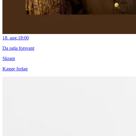
18. aug.
18:00
Da ugla forsvant
Skram
Kagge forlag