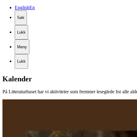
English
En
Søk
Lukk
Meny
Lukk
Kalender
På Litteraturhuset har vi aktiviteter som fremmer leseglede for alle ald