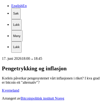
English
En
Søk
Lukk
Meny
Lukk
17. juni 2026
18:00
→
18:45
Pengetrykking
og
inflasjon
Korleis påverkar pengesystemet vårt inflasjonen i riket? I kva grad
er bitcoin eit "alternativ"?
Kverneland
Arrangert av
Bitcoinpolitisk institutt Noreg