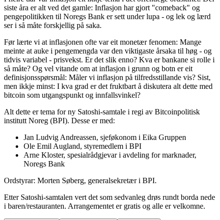
siste åra er alt ved det gamle: Inflasjon har gjort "comeback" og
pengepolitikken til Noregs Bank er sett under lupa - og lek og lærd
ser i så måte forskjellig på saka.
Før lærte vi at inflasjonen ofte var eit monetær fenomen: Mange
meinte at auke i pengemengda var den viktigaste årsaka til høg - og
tidvis variabel - prisvekst. Er det slik enno? Kva er bankane si rolle i
så måte? Og vel vitande om at inflasjon i grunn og botn er eit
definisjonsspørsmål: Måler vi inflasjon på tilfredsstillande vis? Sist,
men ikkje minst: I kva grad er det fruktbart å diskutera alt dette med
bitcoin som utgangspunkt og innfallsvinkel?
Alt dette er tema for ny Satoshi-samtale i regi av Bitcoinpolitisk
institutt Noreg (BPI). Desse er med:
Jan Ludvig Andreassen, sjeføkonom i Eika Gruppen
Ole Emil Augland, styremedlem i BPI
Arne Kloster, spesialrådgjevar i avdeling for marknader,
Noregs Bank
Ordstyrar: Morten Søberg, generalsekretær i BPI.
Etter Satoshi-samtalen vert det som sedvanleg drøs rundt borda nede
i baren/restauranten. Arrangementet er gratis og alle er velkomne.