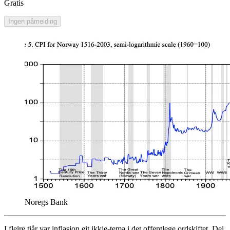
Gratis
Ingen påmelding
Noregs Bank
I fleire tiår var inflasjon eit ikkje-tema i det offentlege ordskiftet. Dei