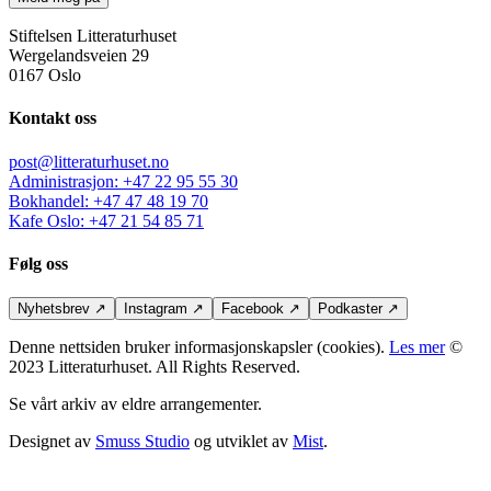
Stiftelsen Litteraturhuset
Wergelandsveien 29
0167 Oslo
Kontakt oss
post@litteraturhuset.no
Administrasjon
:
+47 22 95 55 30
Bokhandel
:
+47 47 48 19 70
Kafe Oslo
:
+47 21 54 85 71
Følg oss
Nyhetsbrev
↗
Instagram
↗
Facebook
↗
Podkaster
↗
Denne nettsiden bruker informasjonskapsler (cookies).
Les mer
©
2023 Litteraturhuset. All Rights Reserved.
Se vårt arkiv av eldre arrangementer.
Designet av
Smuss Studio
og utviklet av
Mist
.