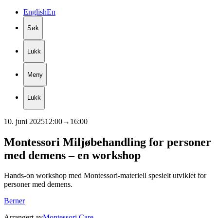
English
En
Søk
Lukk
Meny
Lukk
10. juni 2025
12:00
→
16:00
Montessori
Miljøbehandling
for
personer
med
demens
–
en
workshop
Hands-on workshop med Montessori-materiell spesielt utviklet for
personer med demens.
Berner
Arrangert av
Montessori Care