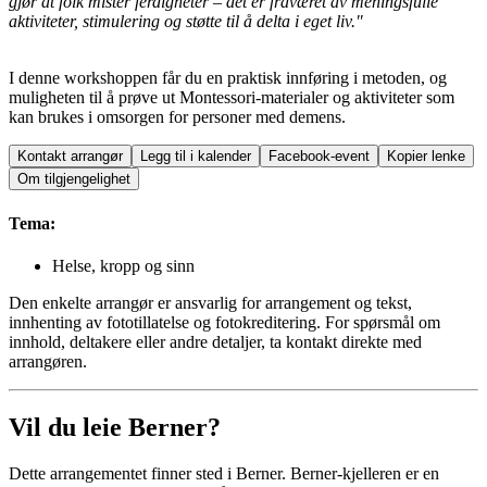
gjør at folk mister ferdigheter – det er fraværet av meningsfulle
aktiviteter, stimulering og støtte til å delta i eget liv."
I denne workshoppen får du en praktisk innføring i metoden, og
muligheten til å prøve ut Montessori-materialer og aktiviteter som
kan brukes i omsorgen for personer med demens.
Kontakt arrangør
Legg til i kalender
Facebook-event
Kopier lenke
Om tilgjengelighet
Tema:
Helse, kropp og sinn
Den enkelte arrangør er ansvarlig for arrangement og tekst,
innhenting av fototillatelse og fotokreditering. For spørsmål om
innhold, deltakere eller andre detaljer, ta kontakt direkte med
arrangøren.
Vil du leie Berner?
Dette arrangementet finner sted i Berner. Berner-kjelleren er en