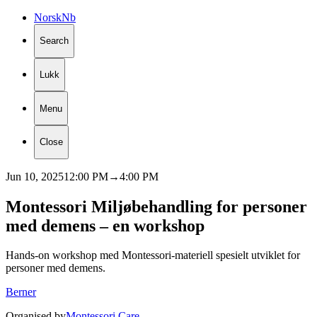
Norsk
Nb
Search
Lukk
Menu
Close
Jun 10, 2025
12:00 PM
→
4:00 PM
Montessori
Miljøbehandling
for
personer
med
demens
–
en
workshop
Hands-on workshop med Montessori-materiell spesielt utviklet for
personer med demens.
Berner
Organised by
Montessori Care