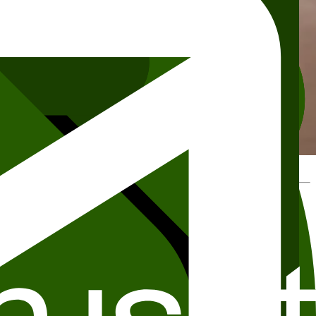
riet illustrerer norske samtidsforfattere anno 2007.
å storskjerm og lyd.