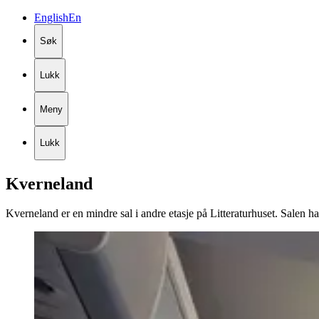
English
En
Søk
Lukk
Meny
Lukk
Kverneland
Kverneland er en mindre sal i andre etasje på Litteraturhuset. Salen har