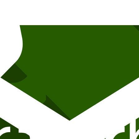
egningen til veggmaleriet som dekker hele den ene veggen i rommet. Male
 gangen i samme etasje. Vi kan ordne med direkte overføring av bilde p