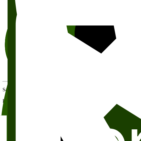
Foto: Kristin Svanæs-Soot
Salen har navnet sitt etter Steffen Kverneland, som står bak originalt
Kverneland leies ofte i kombinasjon med Skram, som ligger tvers over
Se vår utleiekalender