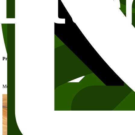
Priser og vilkår
Om salen
2
.
etasje
18 – 40
pers
60
m²
Priser
Standard pris
:
4 700 kr
Rabattert pris
:
3 300 kr
Merk: 25% Mva kommer i tillegg ved utleie til organisasjoner og bedrif