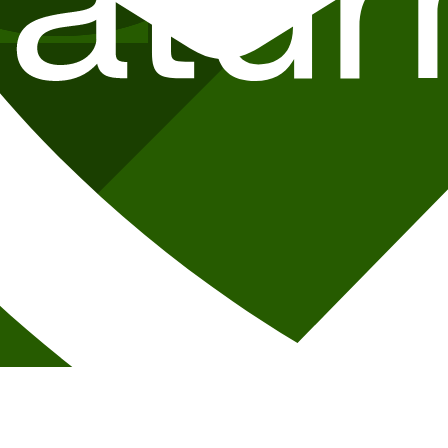
ter som er momspliktige. Prislisten justeres den 1. januar hvert år.