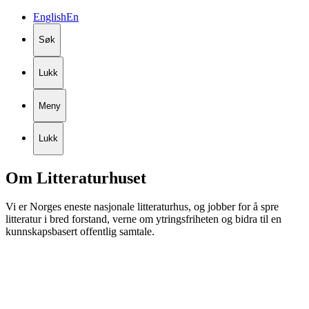
English
En
Søk
Lukk
Meny
Lukk
Om
Litteraturhuset
Vi er Norges eneste nasjonale litteraturhus, og jobber for å spre
litteratur i bred forstand, verne om ytringsfriheten og bidra til en
kunnskapsbasert offentlig samtale.