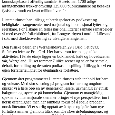
kunnskapsbasert offentlig samtale. Husets nær 1700 årlige
arrangementer trekker omkring 125.000 publikummere og besøkes
fysisk av rundt en kvart million hvert år.
Litteraturhuset har i tillegg et bredt spekter av podkaster og
heldigitale arrangementer med nasjonal og internasjonal lytter- og
seerskare. For å skape en felles nasjonal litterær samtale samarbeider
vi med over 80 folkebibliotek, fra Longyearbyen i nord til Lillesand
i sør, med direkteoverføring av utvalgte arrangement.
Den fysiske basen er i Wergelandsveien 29 i Oslo, i et bygg
Stiftelsen leier av Fritt Ord. Her har vi rom for mange ulike
aktiviteter. I første etasje ligger en bokhandel, kafé og hovedscenen
vår, Wergeland. Huset rommer 7 ulike scener og saler for samtale,
debatt, formidling og dessuten podkastinnspilling. I tillegg har vi en
egen forfatterleilighet for utenlandske forfattere.
Gjennom året programmerer Litteraturhusets stab innhold for barn
og voksne. Med stor satsning på program for barn og ungdom
ønsker vi å lære opp en ny generasjon lesere, uavhengig av etnisk
bakgrunn og størrelse på lommeboka. Gjennom et mangfoldig
spekter av internasjonale stemmer bringer vi nye perspektiver inn i
norsk offentlighet, men har samtidig fokus på å speile bredden i
norsk litteratur. Vi er særlig opptatt av å støtte og løfte fram nye
forfatterstemmer gjennom tiltak som
De store debutantdagene
, og