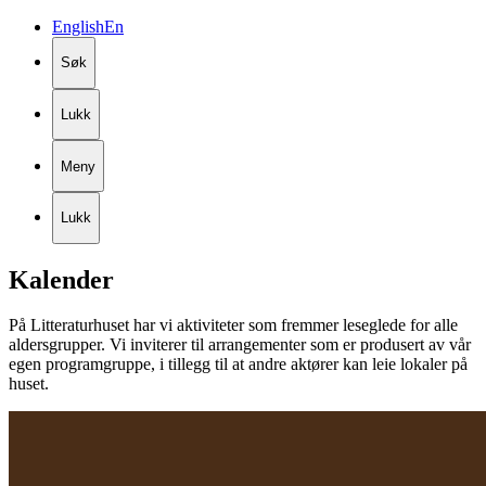
English
En
Søk
Lukk
Meny
Lukk
Kalender
På Litteraturhuset har vi aktiviteter som fremmer leseglede for alle
aldersgrupper. Vi inviterer til arrangementer som er produsert av vår
egen programgruppe, i tillegg til at andre aktører kan leie lokaler på
huset.