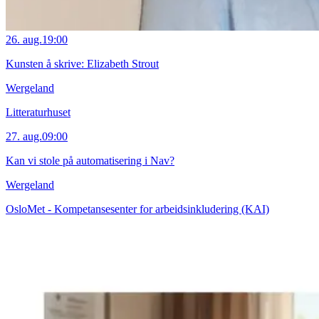
26. aug.
19:00
Kunsten å skrive: Elizabeth Strout
Wergeland
Litteraturhuset
27. aug.
09:00
Kan vi stole på automatisering i Nav?
Wergeland
OsloMet - Kompetansesenter for arbeidsinkludering (KAI)