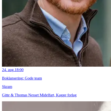
24. aug.
18:00
Boklansering: Gode team
Skram
Gitte & Thomas Nesset Midelfart, Kagge forlag