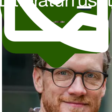
Lezbicon/ Matriarken Forlag/ Tonje Gjevjon