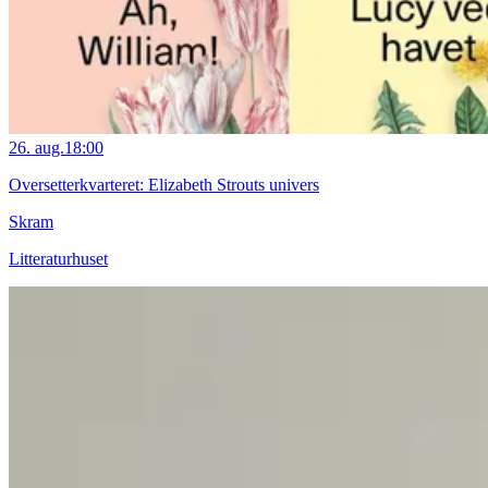
26. aug.
18:00
Oversetterkvarteret: Elizabeth Strouts univers
Skram
Litteraturhuset