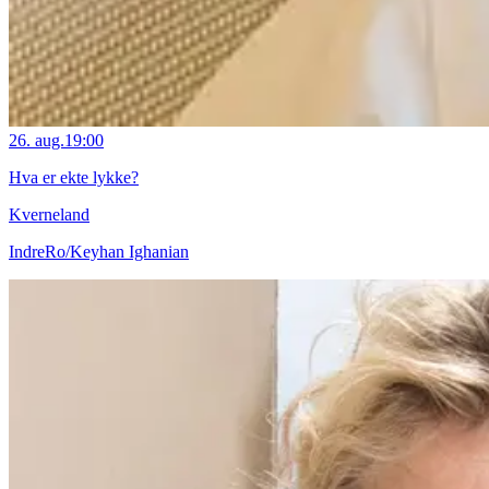
26. aug.
19:00
Hva er ekte lykke?
Kverneland
IndreRo/Keyhan Ighanian