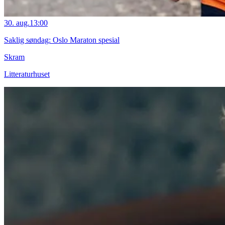
30. aug.
13:00
Saklig søndag: Oslo Maraton spesial
Skram
Litteraturhuset