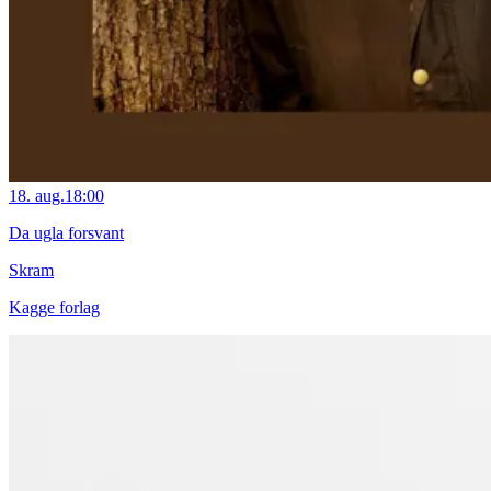
18. aug.
18:00
Da ugla forsvant
Skram
Kagge forlag