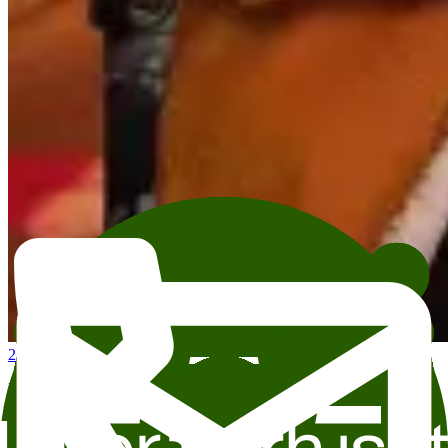
21. aug.
19:00
Boklansering: Kindred In Chaos
Skram