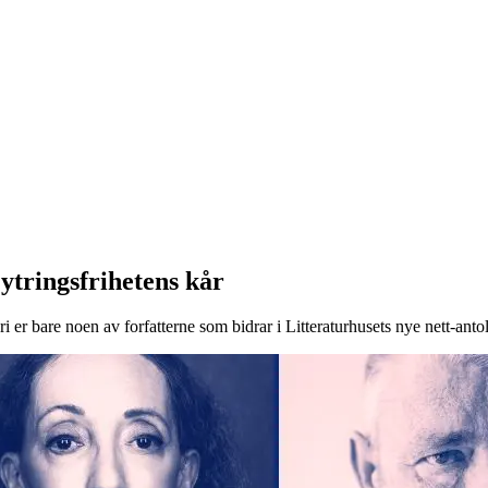
ytringsfrihetens
kår
r bare noen av forfatterne som bidrar i Litteraturhusets nye nett-anto