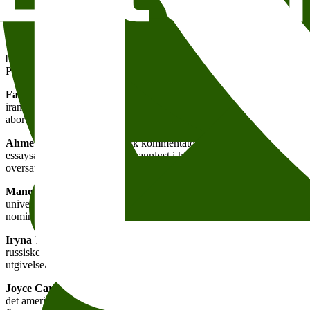
Bidragsyterne er:
Thorvald Steen
, en sentral stemme i norsk samtidslitteratur og en av
barnebøker, sakprosabøker og dramatikk, har blitt oversatt til 29 språ
PEN International sin fredskomité.
Fatemeh Ekhtesari
, iransk poet, redaktør og menneskerettsaktivist. 
iranske stat». Diktene hennes har ofte en politisk brodd, der hun tar o
abort. Siden 2019 er flere av diktene hennes tilgjengeliggjort på no
Ahmet Altan
, profilert tyrkisk kommentator, avisredaktør og forfatte
essaysamlinger, flere av dem bannlyst i hjemlandet. Han har over hundre
oversatt til norsk av blant andre Alf Storrud og Gunvald Axner Ims.
Maneo Mohale
, poet, skribent og redaktør fra Sør-Afrika. Hen har 
universitetet British Columbia, og særlig sett på temaer som rase, s
nominert til Ingrid Jonker Poetry Prize, og vant Glenna Luschei-prisen
Iryna Tsilyk
, ukrainsk filmskaper, poet og forfatter. Hun fikk sitt
russiske okkupasjonen av Donetsk som begynte i 2014. Siden krigens in
utgivelser reflekterer. Hun gjestet Litteraturhuset i mars 2023, og like
Joyce Carol Oates
, en av USAs mest sentrale forfattere. I snart 60 å
det amerikanske samfunnets mørkeste sider. Utenom forfatterskapet hen