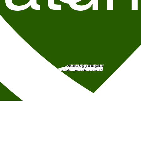
 Norges mest internasjonalt anerkjente forfattere. Siden debuten i 1983 
k og mottatt en mengde priser. Steen har også vært en aktiv forkjemper 
Hun kom til Lillehammer som fribyforfatter i 2017, etter å ha blitt dømt 
pp temaer som ytringsfrihet og kvinners levekår. Ekhtesari er utdannet j
rsk, i samlinger oversatt av Nina Zandjani, Mohammad Izadi og Johanne
r, og et symbol på kampen for demokrati og ytringsfrihet i Tyrkia. Ved s
 ganger blitt stilt for retten for tekstene sine, og i 2018 ble han dømt t
skrevet for publikasjoner som Jalada, Prufrock, The Mail & Guardian og 
pråk og media i apartheidstaten. I 2019 kom Mohales debutbok, diktsaml
 for afrikansk poesi.
 gjennombrudd som regissør med den prisvinnende dokumentarfilmen The 
ntog har Tsilyk fortsatt med litteraturlesninger, filminnspillinger og 
 etter ble hun tildelt den høythengende Sjevtsjenko-prisen i hjemlandet.
r har hun utgitt prisvinnende romaner, novellesamlinger, lyrikksamlinger
nes er hun også en aktiv samfunnsdebattant og forsvarer av forfatterens