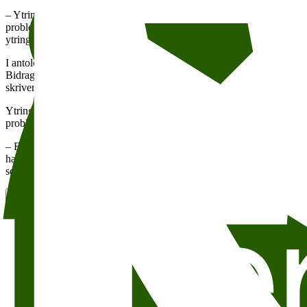
– Ytringsfrihet er en menneskerett og en grunnmur for demokratiet. Samt
problemene ytringsfriheten møter fra et forfatterperspektiv. Vi har derfo
ytringsfrihetens trusler og utfordringer, sier
Susanne Kaluza
, leder ve
I antologien Hviskinger og skrik presenteres seks tekster som gjennom u
Bidragsyterne er
Iryna Tsilyk
fra Ukraina,
Joyce Carol Oates
fra U
skriver personlig om hvordan de selv har opplevd angrep på egen ytringsf
Ytringsfrihetens rammer og utfordringer i vår tid diskuteres ofte og hy
problemstillingene?
– Forfatterne har alle på ulike måter skrevet i mellomrommet mellom l
har mottatt fengselsdommer for litteraturen sin, mens andre, som Iryna 
som Thorvald Steen og Joyce Carol Oates, som begge har vært aktive fo
Les antologien her
For at så mange som mulig skal få mulighet til å lese og reflektere ove
for alle på en dedikert nettside.
– Det er lite unikum at disse forfatterne er samlet i én og samme utgi
erfaringer med dens begrensninger, sier programmedarbeider
Daniel 