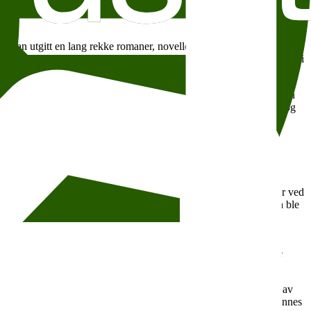
har han utgitt en lang rekke romaner, novellesamlinger, diktsamlinger,
for ytringsfrihet og menneskerettigheter, blant annet som styremedlem i
til 99 piskeslag og 11 års fengsel for blasfemi og «forseelser mot den
ordmor, og lyrikken hennes dreier seg ofte rundt fødsel, graviditet og
 Fronth-Nygren
iden av karrieren som journalist, har han utgitt 16 romaner og
il fengsel på livstid for «oppvigleri». Enkelte av bøkene hans er
Bitch Media. Mohale har studert historie og internasjonale studier ved
ingen Everything is a Deadly Flower ut på forlaget uHlanga. Boka ble
Earth is Blue as an Orange, om en families prøvelser under den
workshops for barn, også i frontlinjeområdene, noe hennes seneste
 og essays, og har gjennom litteraturen hennes kastet lys på noen av
 rett til å skrive utforskende og utfordrende. Flere av bøkene hennes