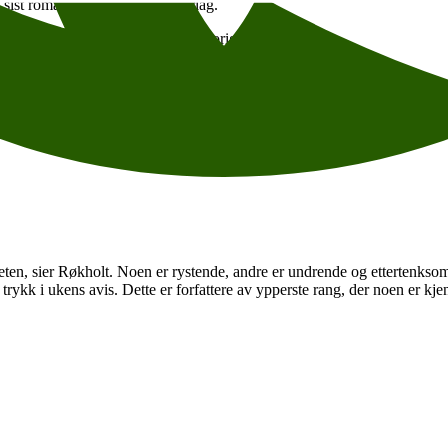
 sist romanen de der på Pax forlag.
 sakprosa til poesi og romaner, og er originalt skrevet på norsk, engelsk, 
, sier Røkholt.
il antologien. Dette vil distribueres til ungdoms- og videregående skoler
g til mulige fordypningsoppgaver, inkludert undervisningsopplegget knyt
en, sier Røkholt. Noen er rystende, andre er undrende og ettertenksomme
 trykk i ukens avis. Dette er forfattere av ypperste rang, der noen er kje