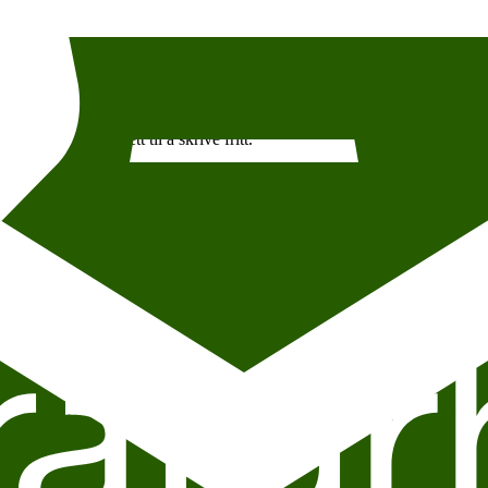
idig ser vi at forfattere angripes både fra myndigheter og grupperinger,
r brukt det internasjonale nettverket vårt til å få dyktige stemmer fra la
d Stiftelsen Litteraturhuset.
like sjangre, prosa, poesi og essayistikk, setter ord på hva ytringsfrih
SA,
Maneo Mohale
fra Sør-Afrika,
Fatemeh Ekhtesari
fra Iran,
Ahme
rihet og deres rett til å skrive fritt.
ppig i radiodebatter og avisspalter, men hva tenker forfatterne selv? Hv
ovlig og forbudt, og stått i kampen mot ytre pressgrupper eller myndig
Tsilyk, har opplevd å få morsmålet sitt forsøkt hvisket ut av en større s
rkjempere for den frie litteraturen verden over, sier Kaluza.
r verdien av ytringsfrihet og hvordan den trues i dag, tilbyr Litteraturhu
velse. De er hver og en blant de fremste stemmene i sine respektive språ
Røkholt
ved Stiftelsen Litteraturhuset, som har vært redaktør for antolo