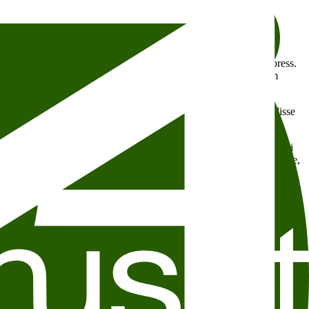
 strukturelt og med fysisk vold. Litteraturhuset ville løfte
nd som på ulikt vis møter disse barrierene til å reflektere over
et betyr, og på hvilke måter den har vært og fremdeles er under press.
t Altan
fra Tyrkia og
Thorvald Steen
fra Norge. Flere av dem
ilke perspektiver kan skjønnlitteraturen og sakprosaen gi oss på disse
heter, ofte med store følger. Både Ahmet Altan og Fatemeh Ekhtesari
tatsmakt. Andre har måttet ta opp kampen for andres frihet til å skrive,
set disse nyskrevne skjønnlitterære verkene gratis og åpent tilgjengelig
kområder, og unikt posisjonert til å kommentere ytringsfriheten og sine
gien.