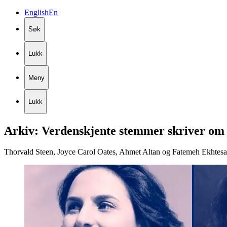
English
En
Søk
Lukk
Meny
Lukk
Arkiv:
Verdenskjente
stemmer
skriver
om
Thorvald Steen, Joyce Carol Oates, Ahmet Altan og Fatemeh Ekhtesari e