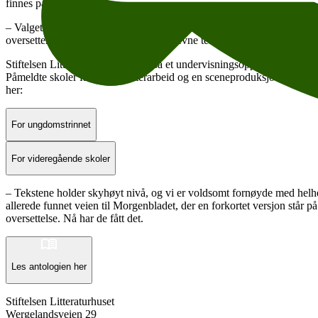
finnes på norsk, oversatt av blant andre Tone Formo og Bente Klinge,
– Valget av bidragsytere dekker et bredt litteraturfelt, fra essayistisk
oversettere, kan vi presentere de nyskrevne tekstene i norsk språkdrakt
Stiftelsen Litteraturhuset lager også et undervisningsopplegg knyttet t
Påmeldte skoler får for- og etterarbeid og en sceneproduksjon i tilleg
her:
For ungdomstrinnet
For videregående skoler
– Tekstene holder skyhøyt nivå, og vi er voldsomt fornøyde med helhet
allerede funnet veien til Morgenbladet, der en forkortet versjon står på
oversettelse. Nå har de fått det.
Les antologien her
Stiftelsen Litteraturhuset
Wergelandsveien 29