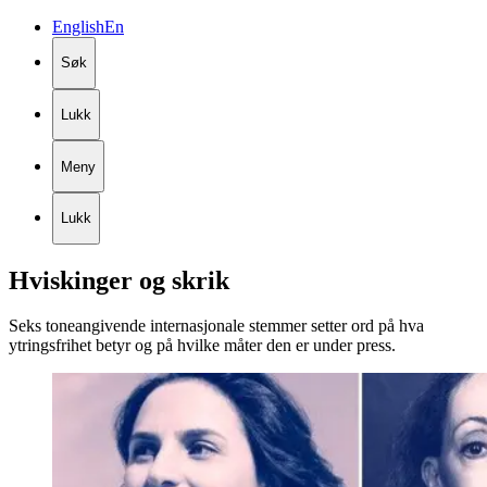
English
En
Søk
Lukk
Meny
Lukk
Hviskinger
og
skrik
Seks toneangivende internasjonale stemmer setter ord på hva
ytringsfrihet betyr og på hvilke måter den er under press.