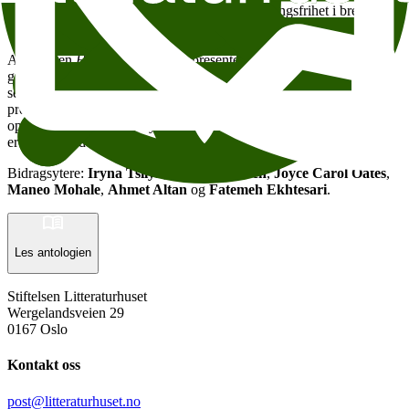
skjønnlitterære stemmer til å reflektere over ytringsfrihet i bredeste
forstand – gjennom litteraturen.
Antologien
Hviskinger og skrik
presenterer seks tekster som
gjennom prosa og poesi, essaystikk og skjønnlitteratur forsøker å
sette ord på hva ytringsfrihet betyr og på hvilke måter den er under
press. Flere av dem skriver personlig om hvordan de selv har
opplevd angrep på egen ytringsfrihet, og deres rett til å være den de
er og skrive det de vil.
Bidragsytere:
Iryna Tsilyk
,
Thorvald Steen
,
Joyce Carol Oates
,
Maneo Mohale
,
Ahmet Altan
og
Fatemeh Ekhtesari
.
Les antologien
Stiftelsen Litteraturhuset
Wergelandsveien 29
0167 Oslo
Kontakt oss
post@litteraturhuset.no