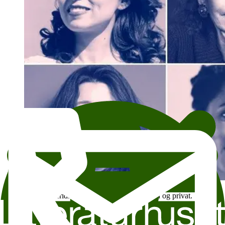
Foto: Linda Bournane Engelberth, Dustin Cohen, Trine
Hisdal, Meridian Czernowitz, Andile Buka og privat.
Høsten 2023 inviterte vi et utvalg toneangivende internasjonale