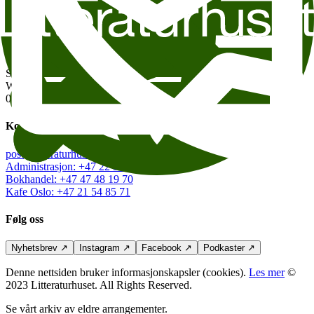
Gi oss dine tilbakemeldinger!
Stiftelsen Litteraturhuset
Wergelandsveien 29
0167 Oslo
Kontakt oss
post@litteraturhuset.no
Administrasjon
:
+47 22 95 55 30
Bokhandel
:
+47 47 48 19 70
Kafe Oslo
:
+47 21 54 85 71
Følg oss
Nyhetsbrev
↗
Instagram
↗
Facebook
↗
Podkaster
↗
Denne nettsiden bruker informasjonskapsler (cookies).
Les mer
©
2023 Litteraturhuset. All Rights Reserved.
Se vårt arkiv av eldre arrangementer.