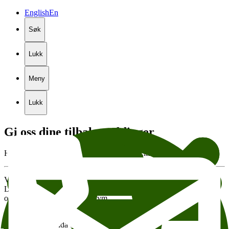
English
En
Søk
Lukk
Meny
Lukk
Gi
oss
dine
tilbakemeldinger
Hvordan syntes du det var å arrangere på Litteraturhuset?
Vi ønsker å høre om din opplevelse med å holde arrangement på
Litteraturhuset. Tilbakemeldingsskjemaet tar få minutter å besvare,
og du kan velge å være anonym.
Tusen takk for at du bidrar til å gjøre leie-opplevelsen på
Litteraturhuset enda bedre!