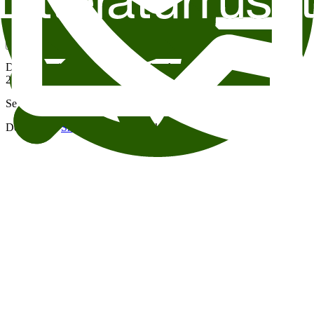
Følg oss
Nyhetsbrev
↗
Instagram
↗
Facebook
↗
Podkaster
↗
Denne nettsiden bruker informasjonskapsler (cookies).
Les mer
©
2023 Litteraturhuset. All Rights Reserved.
Se vårt arkiv av eldre arrangementer.
Designet av
Smuss Studio
og utviklet av
Mist
.