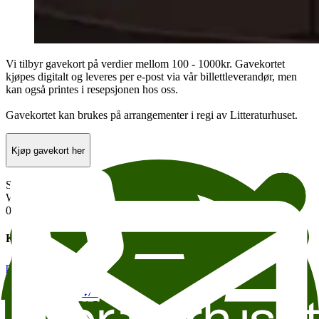
Vi tilbyr gavekort på verdier mellom 100 - 1000kr. Gavekortet
kjøpes digitalt og leveres per e-post via vår billettleverandør, men
kan også printes i resepsjonen hos oss.
Gavekortet kan brukes på arrangementer i regi av Litteraturhuset.
Kjøp gavekort her
Stiftelsen Litteraturhuset
Wergelandsveien 29
0167 Oslo
Kontakt oss
post@litteraturhuset.no
Administrasjon
:
+47 22 95 55 30
Bokhandel
:
+47 47 48 19 70
Kafe Oslo
:
+47 21 54 85 71