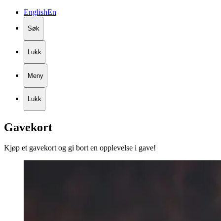
English
En
Søk
Lukk
Meny
Lukk
Gavekort
Kjøp et gavekort og gi bort en opplevelse i gave!