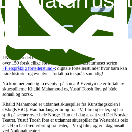
Illustrasjon: Alyona Potyomkina
I Norge bor det mange ulike mennesker som til sammen snakker
over 150 forskjellige språk! Derfor lager Litteraturhuset serien
«Flerspråklig fortellerstund»
: digitale fortellerstunder hvor barn kan
høre historier og eventyr – fortalt på to språk samtidig!
Nå kommer endelig to eventyr på somali! Eventyrene er fortalt av
skuespillerne Khalid Mahamoud og Yusuf Toosh Ibra på både
somali og norsk.
Khalid Mahamoud er utdannet skuespiller fra Kunsthøgskolen i
Oslo (KHiO). Han har lang erfaring fra TV, film og teater, og har
spilt på scener over hele Norge. Han er i dag ansatt ved Det Norske
Teatret. Yusuf Toosh Ibra er utdannet skuespiller fra Westerdals oslo
act. Han har bred erfaring fra teater, TV og film, og er i dag ansatt
ved Nationaltheatret.