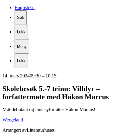
English
En
Søk
Lukk
Meny
Lukk
14. mars 2024
09:30
→
10:15
Skolebesøk
5.-7
trinn:
Villdyr
–
forfattermøte
med
Håkon
Marcus
Møt debutant og fantasyforfatter Håkon Marcus!
Wergeland
Arrangert av
Litteraturhuset