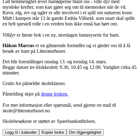
I all hemmelighet lever hamløperne blant oss - ville dyr med
mystiske krefter, som kan gjøre seg om til mennesker når de vil.
Ravn, elg, rev og ugler er alle involvert i et spill om naturens trone.
Midt i kampen står 13 år gamle Embla Villseid, som snart skal spille
en helt spesiell rolle i en verden hun ikke ennå har hørt om.
Villdyr
er første bok i en ny, storslagen fantasyserie for barn.
Håkon Marcus
er en glimrende formidler og vi gleder oss til å få
besøk av ham på Litteraturhuset.
Det blir forestillinger onsdag 13. og torsdag 14. mars.
Begge datoer tre klokkeslett: 9.30, 10.45 og 12.00. Varighet cirka 45
minutter.
Gratis for påmeldte skoleklasser.
Påmelding skjer på
denne lenken.
For mer informasjon eller spørsmål, send gjerne en mail til
skole@litteraturhuset.no
Skolebesøkene er støttet av Sparebankstiftelsen.
Legg til i kalender
Kopier lenke
Om tilgjengelighet