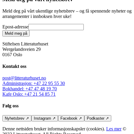
Meld deg på vårt ukentlige nyhetsbrev – og få spennende nyheter og
arrangementer i innboksen hver uke!
Epost-adresse
Meld meg på
Stiftelsen Litteraturhuset
Wergelandsveien 29
0167 Oslo
Kontakt oss
post@litteraturhuset.no
Administrasjon
:
+47 22 95 55 30
Bokhandel
:
+47 47 48 19 70
Kafe Oslo
:
+47 21 54 85 71
Følg oss
Nyhetsbrev
↗
Instagram
↗
Facebook
↗
Podkaster
↗
Denne nettsiden bruker informasjonskapsler (cookies).
Les mer
©