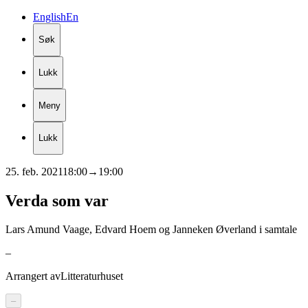
English
En
Søk
Lukk
Meny
Lukk
25. feb. 2021
18:00
→
19:00
Verda
som
var
Lars Amund Vaage, Edvard Hoem og Janneken Øverland i samtale
–
Arrangert av
Litteraturhuset
–