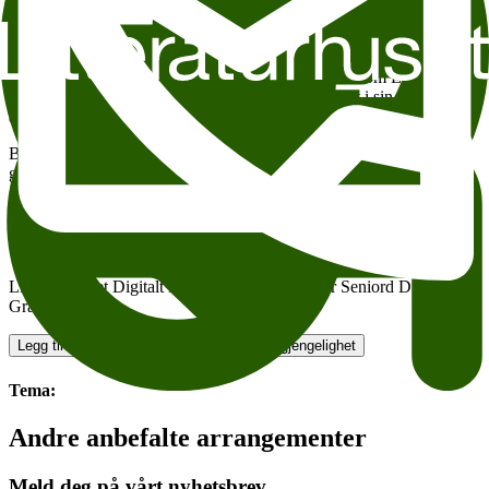
av februar.
Dei to forfattarane skriv begge ut frå eiga familiehistorie i dei nye
romanane sine. Vaages hovudperson Gabriel får eit liv bygd over
lagnaden til Vaages farfar, fødd i 1889. Hoem skriv om Lars Olsen
Hoem, fødd hundre år tidlegare, med utgangspunkt i sin bestefars
anekdotar.
Både Hoem og Vaage har breie forfattarskap bak seg og har
gjennom mange år sett tydelege merke i den norske
samtidslitteraturen, og det er to av norsk litteraturs absolutte storingar
som her møtest på scena til Litteraturhuset.
Videoen er ikke lenger tilgjengelig.
Litteraturhuset Digitalt Litteraturhuset strømmer Seniord Digitalt
Gratis - digitalt
Legg til i kalender
Kopier lenke
Om tilgjengelighet
Tema:
Andre anbefalte arrangementer
Meld deg på vårt nyhetsbrev