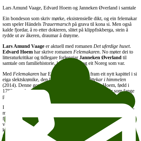
Lars Amund Vaage, Edvard Hoem og Janneken Øverland i samtale
Ein bondeson som skriv mørke, eksistensielle dikt, og ein felemakar
som speler Händels
Trauermarsch
på grava til kona si. Men også
kalde fjordar, å ro etter dokteren, slitet på klippfiskberga, stein å
rydde ut av åkeren, draumar å drøyme.
Lars Amund Vaage
er aktuell med romanen
Det uferdige huset
.
Edvard Hoem
har skrive romanen
Felemakaren
. No møter dei to
litteraturkritikar og tidlegare forleggjar
Janneken Øverland
til
samtale om familiehistorie, kunstnarkall og eit Noreg som var.
Med
Felemakaren
har Edvard Hoem skrive fram eit nytt kapittel i si
eiga slektskrønike, den han starta på med
Slåttekar i himmelen
(2014). Denne gongen handlar det om Lars Olsen Hoem, fødd i
1782, som lærer seg fiolinbygging mens han sit i fem år som fange
på eit britisk fangeskip.
I
Det uferdige huset
møter vi Gabriel Hauge, som då han blir fødd,
misser mor og tvilling i barsel, og lyset forsvinn frå garden ved
fjorden. Som ung vaksen søkjer Gabriel seg bort, skriv dikt, og kva
veg tyngst: plikt, røter og det å høyre til eit landskap eller
kunstnarkallet?
Det uferdige huset
er ein av romanane som er
nominert til P2-lytternes romanpris for 2020, som blir delt ut i slutten