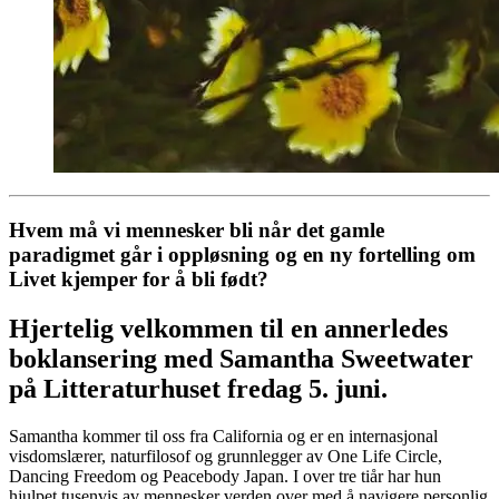
Hvem må vi mennesker bli når det gamle
paradigmet går i oppløsning og en ny fortelling om
Livet kjemper for å bli født?
Hjertelig velkommen til en annerledes
boklansering med Samantha Sweetwater
på Litteraturhuset fredag 5. juni.
Samantha kommer til oss fra California og er en internasjonal
visdomslærer, naturfilosof og grunnlegger av One Life Circle,
Dancing Freedom og Peacebody Japan. I over tre tiår har hun
hjulpet tusenvis av mennesker verden over med å navigere personlig