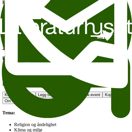
Program for kvelden:
17:00 – Åpning
Samantha Sweetwater presenterer
True Human
Panelsamtale med Ivo Mensch (Perspectiva, Lakefront) og
Caroline Hargreaves (Pinecone Leadership)
Felles dialog i plenum, spørsmål og refleksjoner fra publikum
20:00 – Avslutning
Bidrag:
200 kr
Arrangementet er på engelsk.
Arrangementet er organisert i samarbeid med Pinecone Leadership,
Biodynamisk Forening, Villheima og Foreningen.
Kontakt arrangør
Legg til i kalender
Facebook-event
Kopier lenke
Om tilgjengelighet
Tema:
Religion og åndelighet
Klima og miljø