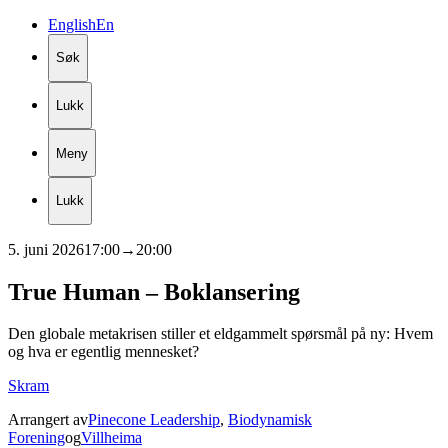
English
En
Søk
Lukk
Meny
Lukk
5. juni 2026
17:00
→
20:00
True
Human
– Boklansering
Den globale metakrisen stiller et eldgammelt spørsmål på ny: Hvem
og hva er egentlig mennesket?
Skram
Arrangert av
Pinecone Leadership
,
Biodynamisk
Forening
og
Villheima