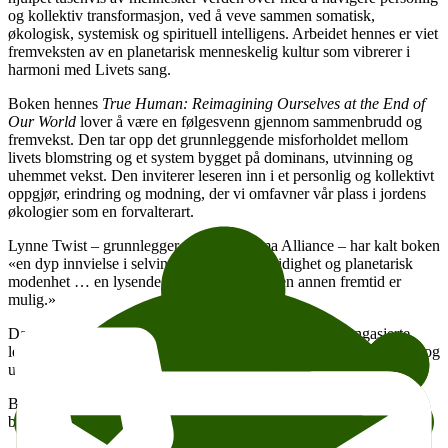
og kollektiv transformasjon, ved å veve sammen somatisk,
økologisk, systemisk og spirituell intelligens. Arbeidet hennes er viet
fremveksten av en planetarisk menneskelig kultur som vibrerer i
harmoni med Livets sang.
Boken hennes
True Human: Reimagining Ourselves at the End of
Our World
lover å være en følgesvenn gjennom sammenbrudd og
fremvekst. Den tar opp det grunnleggende misforholdet mellom
livets blomstring og et system bygget på dominans, utvinning og
uhemmet vekst. Den inviterer leseren inn i et personlig og kollektivt
oppgjør, erindring og modning, der vi omfavner vår plass i jordens
økologier som en forvalterart.
Lynne Twist – grunnlegger av Pachamama Alliance – har kalt boken
«en dyp innvielse i selvinnsikt, hellig gjensidighet og planetarisk
modenhet … en lysende påminnelse om at en annen fremtid er
mulig.»
Daniel Schmachtenberger sier at boken «gir den dypt engasjerte
leseren en ny samstemning av sanser og sinn med den mirakuløse og
ubegripelige helligheten i jorden og biosfæren.»
Bli med på en inspirerende fordypning i visdom og visjon for en
blomstrende fremtid for menneske og planet!