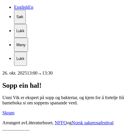
English
En
Søk
Lukk
Meny
Lukk
26. okt. 2025
13:00
→
13:30
Sopp
ein
hal!
Unni Vik er ekspert på sopp og bakteriar, og kjem for å fortelje frå
barneboka si om soppens spanande verd.
Skram
Arrangert av
Litteraturhuset
,
NFFO
og
Norsk sakprosafestival