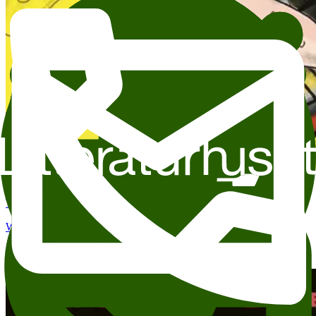
26. okt.–30. okt.
Tilpasset skolebesøk 1.-10. trinn: Nesejakten
Wergeland
Litteraturhuset