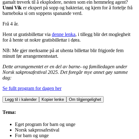
gamalt treverk til å eksplodere, nesten som ein hemmeleg agent?
Unni Vik
er ekspert på sopp og bakteriar, og kjem for å fortelje frå
barneboka si om soppens spanande verd.
Frå 4 år.
Hent ut gratisbillettar via
denne lenka
, i tillegg blir det moglegheit
for å hente ut nokre gratisbillettar i døra.
NB: Me gjer merksame på at uhenta billettar blir frigjorde fem
minutt før arrangementsstart.
Dette arrangementet er en del av barne- og familiedagen under
Norsk sakprosafestival 2025. Det foregår mye annet gøy samme
dag:
Se fullt program for dagen her
Legg til i kalender
Kopier lenke
Om tilgjengelighet
Tema:
Eget program for barn og unge
Norsk sakprosafestival
For barn og unge