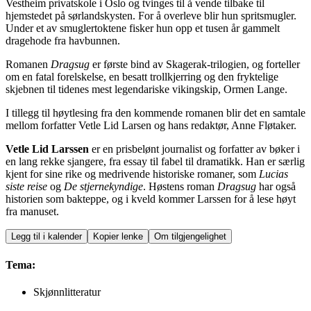
Vestheim privatskole i Oslo og tvinges til å vende tilbake til
hjemstedet på sørlandskysten. For å overleve blir hun spritsmugler.
Under et av smuglertoktene fisker hun opp et tusen år gammelt
dragehode fra havbunnen.
Romanen
Dragsug
er første bind av Skagerak-trilogien, og forteller
om en fatal forelskelse, en besatt trollkjerring og den fryktelige
skjebnen til tidenes mest legendariske vikingskip, Ormen Lange.
I tillegg til høytlesing fra den kommende romanen blir det en samtale
mellom forfatter Vetle Lid Larsen og hans redaktør, Anne Fløtaker.
Vetle Lid Larssen
er en prisbelønt journalist og forfatter av bøker i
en lang rekke sjangere, fra essay til fabel til dramatikk. Han er særlig
kjent for sine rike og medrivende historiske romaner, som
Lucias
siste reise
og
De stjernekyndige
. Høstens roman
Dragsug
har også
historien som bakteppe, og i kveld kommer Larssen for å lese høyt
fra manuset.
Legg til i kalender
Kopier lenke
Om tilgjengelighet
Tema:
Skjønnlitteratur