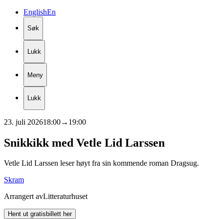
English
En
Søk
Lukk
Meny
Lukk
23. juli 2026
18:00
→
19:00
Snikkikk
med
Vetle
Lid
Larssen
Vetle Lid Larssen leser høyt fra sin kommende roman Dragsug.
Skram
Arrangert av
Litteraturhuset
Hent ut gratisbillett her