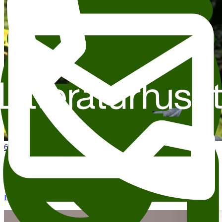
6. aug.
18:00
Poesi-snikkikk
Wergeland
Litteraturhuset