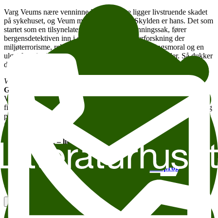
Varg Veums nære venninne Karin Bjørge ligger livstruende skadet
på sykehuset, og Veum må innrømme det: Skylden er hans. Det som
startet som en tilsynelatende uskyldig forsvinningssak, fører
bergensdetektiven inn i en konfliktmettet etterforskning der
miljøterrorisme, religiøs fanatisme, frynset forretningsmoral og en
uløst forsvinningsgåte fra fortiden er viktige bestanddeler. Så dukker
det første liket opp – festet til et kors, vendt ut mot havgapet…
Vi skal arve vinden
kommer ut i høst og er den femtende boka i
Gunnar Staalesens
prisbelønte serie om privatetterforsker Varg
Veum. Serien er utgitt i femten land, og flere av bøkene har blitt
filmatisert for kino og TV. Staalesen er en av våre mest populære og
produktive forfattere, han har også skrevet romaner, skuespill,
fagbøker og barnebøker.
Det er snikkikk – litterære førpremierer – på Litteraturhuset
hver tirsdag i sommer, i tillegg til et større sommerprogram med
arrangementer hele juni, juli og august.
Les mer om
sommerprogrammet her. (/nyheter/2010/sommerprogram.html)
Kjelleren Litteraturhuset Vi skal arve vinden
Legg til i kalender
Kopier lenke
Om tilgjengelighet