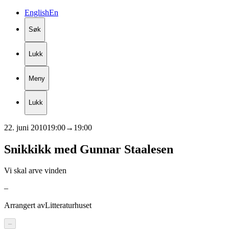
English
En
Søk
Lukk
Meny
Lukk
22. juni 2010
19:00
→
19:00
Snikkikk
med
Gunnar
Staalesen
Vi skal arve vinden
–
Arrangert av
Litteraturhuset
–