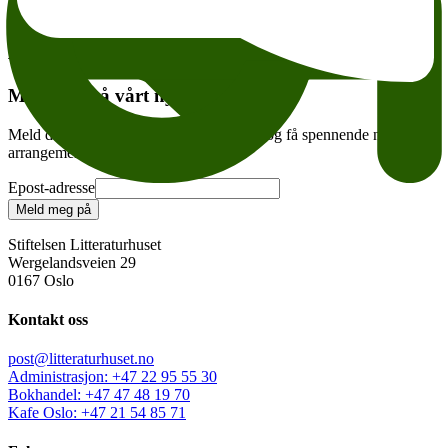
Tema:
Andre anbefalte arrangementer
Meld deg på vårt nyhetsbrev
Meld deg på vårt ukentlige nyhetsbrev – og få spennende nyheter og
arrangementer i innboksen hver uke!
Epost-adresse
Meld meg på
Stiftelsen Litteraturhuset
Wergelandsveien 29
0167 Oslo
Kontakt oss
post@litteraturhuset.no
Administrasjon
:
+47 22 95 55 30
Bokhandel
:
+47 47 48 19 70
Kafe Oslo
:
+47 21 54 85 71