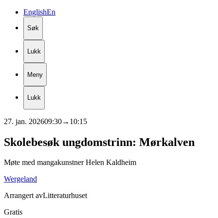
English
En
Søk
Lukk
Meny
Lukk
27. jan. 2026
09:30
→
10:15
Skolebesøk
ungdomstrinn:
Mørkalven
Møte med mangakunstner Helen Kaldheim
Wergeland
Arrangert av
Litteraturhuset
Gratis