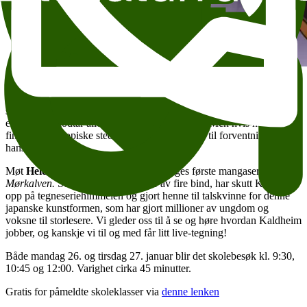
Illustrasjon: Helen Kaldheim. Foto: Bonnier
Caim er den eneste mørkalven som finnes i verden. Sammen med
sin nye venn Mariie er han på desperat leting etter Jokernasjonen –
et sted som godtar alle raser akkurat som de er. Men hvis han faktisk
finner dette utopiske stedet, vil det da leve opp til forventningene
hans?
Møt
Helen Kaldheim
som står bak Norges første mangaserie
Mørkalven.
Serien som til nå består av fire bind, har skutt Kaldheim
opp på tegneseriehimmelen og gjort henne til talskvinne for denne
japanske kunstformen, som har gjort millioner av ungdom og
voksne til storlesere. Vi gleder oss til å se og høre hvordan Kaldheim
jobber, og kanskje vi til og med får litt live-tegning!
Både mandag 26. og tirsdag 27. januar blir det skolebesøk kl. 9:30,
10:45 og 12:00. Varighet cirka 45 minutter.
Gratis for påmeldte skoleklasser via
denne lenken