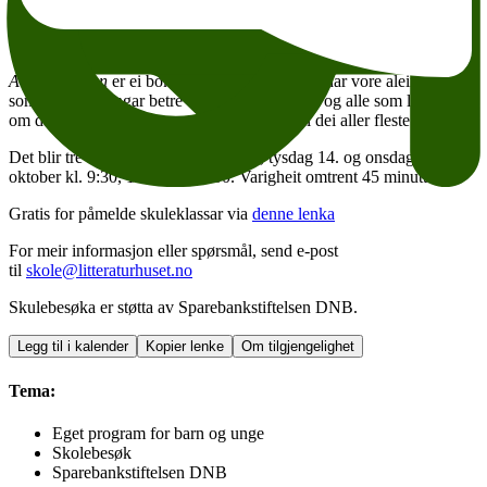
klassen
fortel han historia om Ulrik som ein kveld får sjå eit mystisk
sikksakklys over himmelen. Neste dag begynner ei jente med
uvanlege talent i klassen. Kven er ho?
Alien i klassen
er ei bok for alle som ein gong har vore aleine, alle
som liker teikningar betre enn vanskelege ord og alle som lurer på
om det finst liv i verdsrommet. Og det er vel dei aller fleste ...
Det blir tre forfattarmøte måndag 13., tysdag 14. og onsdag 15.
oktober kl. 9:30, 10:45 og 12:00. Varigheit omtrent 45 minutter.
Gratis for påmelde skuleklassar via
denne lenka
For meir informasjon eller spørsmål, send e-post
til
skole@litteraturhuset.no
Skulebesøka er støtta av Sparebankstiftelsen DNB.
Legg til i kalender
Kopier lenke
Om tilgjengelighet
Tema:
Eget program for barn og unge
Skolebesøk
Sparebankstiftelsen DNB