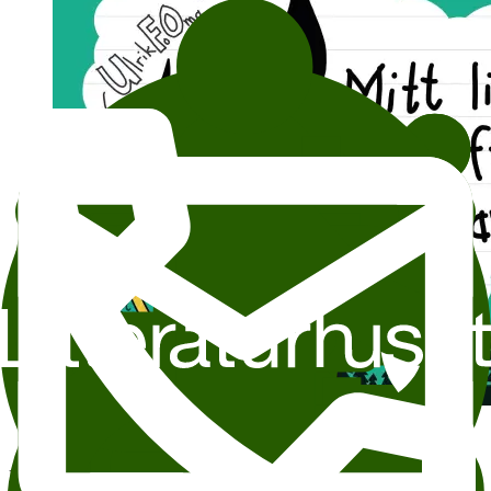
Omslag: Vegard Markhus, Foto: Øyvind Sundfør
Stokke-Zahl
Møt forfattar og illustratør
Vegard Markhus
. I boka
Alien i