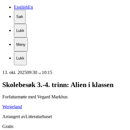
English
En
Søk
Lukk
Meny
Lukk
13. okt. 2025
09:30
→
10:15
Skolebesøk
3.-4.
trinn:
Alien
i
klassen
Forfattarmøte med Vegard Markhus
Wergeland
Arrangert av
Litteraturhuset
Gratis