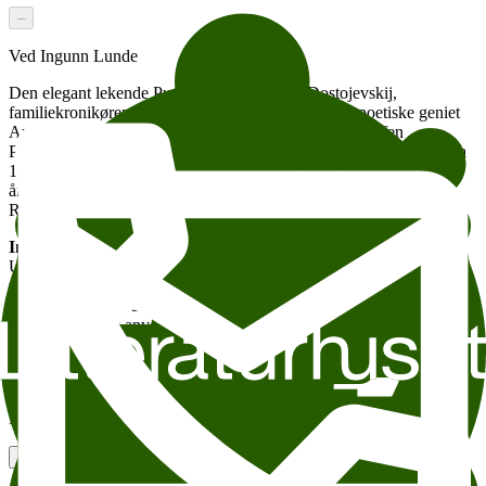
–
Ved Ingunn Lunde
Den elegant lekende Pusjkin, sjelegraveren Dostojevskij,
familiekronikøren Tolstoj, den burleske Gogol, det poetiske geniet
Anna Akhmatova, satirikeren Bulgakov og kunstfilosofen
Pasternak. Norske lesere kjenner godt til de russiske klassikerne fra
1800- og 1900-tallet, men hvordan så litteraturen ut de åtte hundre
årene før Pusjkin, og hvem er de sentrale forfatterne i dagens
Russland?
Ingunn Lunde
er professor i russisk språk og litteratur ved
Universitetet i Bergen. Hun foretar nå noen velvalgte dypdykk og
vil gi Litteraturhusets publikum et unikt og effektivt innblikk både i
de kjente storverkene og i dagens russiske litterære landskap.
Sommerens best anvendte time.
Før arrangementet vises VMs åpningskamp med Russland – Saudi-
Arabia på storskjerm kl. 17.00.
Litteraturhuset Wergeland Russisk fotballsommer på Litteraturhuset
Legg til i kalender
Kopier lenke
Om tilgjengelighet