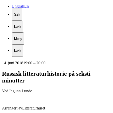
English
En
Søk
Lukk
Meny
Lukk
14. juni 2018
19:00
→
20:00
Russisk
litteraturhistorie
på
seksti
minutter
Ved Ingunn Lunde
–
Arrangert av
Litteraturhuset