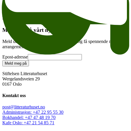
Tema:
Andre anbefalte arrangementer
Meld deg på vårt nyhetsbrev
Meld deg på vårt ukentlige nyhetsbrev – og få spennende nyheter og
arrangementer i innboksen hver uke!
Epost-adresse
Meld meg på
Stiftelsen Litteraturhuset
Wergelandsveien 29
0167 Oslo
Kontakt oss
post@litteraturhuset.no
Administrasjon
:
+47 22 95 55 30
Bokhandel
:
+47 47 48 19 70
Kafe Oslo
:
+47 21 54 85 71