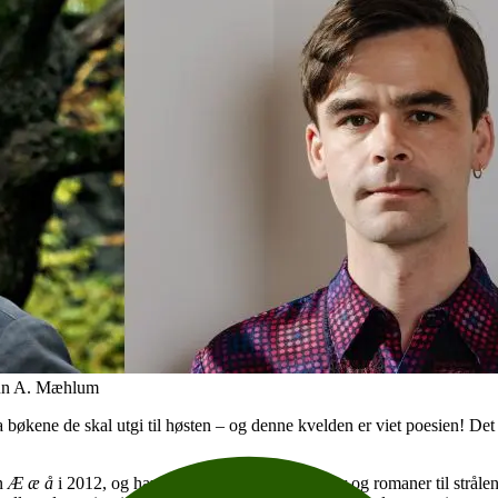
gun A. Mæhlum
 fra bøkene de skal utgi til høsten – og denne kvelden er viet poesien! De
en
Æ æ å
i 2012, og har skrevet både diktsamlinger og romaner til strålen