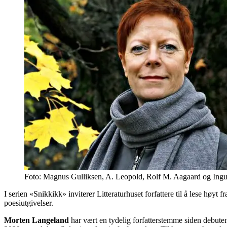
Foto: Magnus Gulliksen, A. Leopold, Rolf M. Aagaard og In
I serien «Snikkikk» inviterer Litteraturhuset forfattere til å lese høyt
poesiutgivelser.
Morten Langeland
har vært en tydelig forfatterstemme siden debut