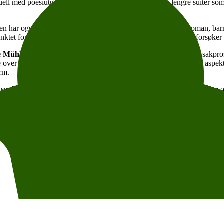
ktuell med poesiutgivelsen
Blindsoner
, som består av tre lengre suiter s
en har også utgitt bøker i mange andre sjangere, blant annet roman, b
nktet for teksten, en regle om barn, et minne om framtida som forsøker
 Mühleisen
som poet. Ellers er Mühleisen kjent som roman- og sakprosaf
e over spesifikt kvinnelige erfaringer, spesielt de mest tabubelagte aspe
orm.
lser bak seg, kjennetegnet av en særegen blanding av høymodernisme og
entrende strukturert rundt en arkeologisk utgraving, og nærmer seg på ul