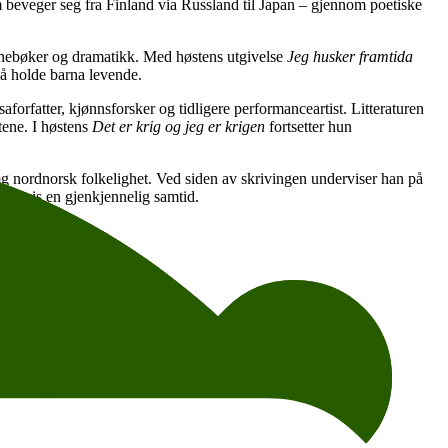
om beveger seg fra Finland via Russland til Japan – gjennom poetiske
arnebøker og dramatikk. Med høstens utgivelse
Jeg husker framtida
 å holde barna levende.
orfatter, kjønnsforsker og tidligere performanceartist. Litteraturen
ktene. I høstens
Det er krig og jeg er krigen
fortsetter hun
 nordnorsk folkelighet. Ved siden av skrivingen underviser han på
ikt vis en gjenkjennelig samtid.