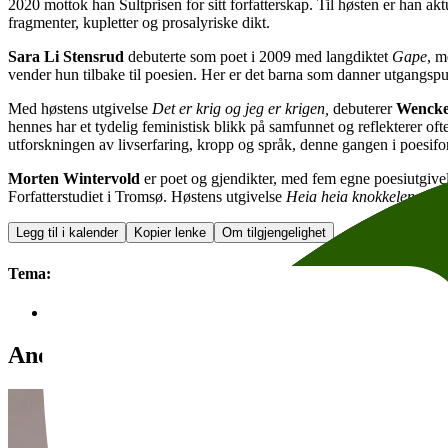
2020 mottok han Sultprisen for sitt forfatterskap. Til høsten er han a
fragmenter, kupletter og prosalyriske dikt.
Sara Li Stensrud
debuterte som poet i 2009 med langdiktet
Gape
, m
vender hun tilbake til poesien. Her er det barna som danner utgangspu
Med høstens utgivelse
Det er krig og jeg er krigen,
debuterer
Wencke
hennes har et tydelig feministisk blikk på samfunnet og reflekterer oft
utforskningen av livserfaring, kropp og språk, denne gangen i poesif
Morten Wintervold
er poet og gjendikter, med fem egne poesiutgive
Forfatterstudiet i Tromsø. Høstens utgivelse
Heia heia knokkelen
er sl
Legg til i kalender
Kopier lenke
Om tilgjengelighet
Tema:
Skjønnlitteratur
Andre anbefalte arrangementer