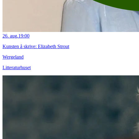
26. aug.
19:00
Kunsten å skrive: Elizabeth Strout
Wergeland
Litteraturhuset