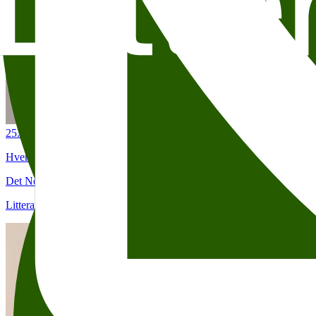
25. aug.
19:00
Hverdagsheltene: Elizabeth Strout
Det Norske Teatret (Kristian IVs gate 8)
Litteraturhuset