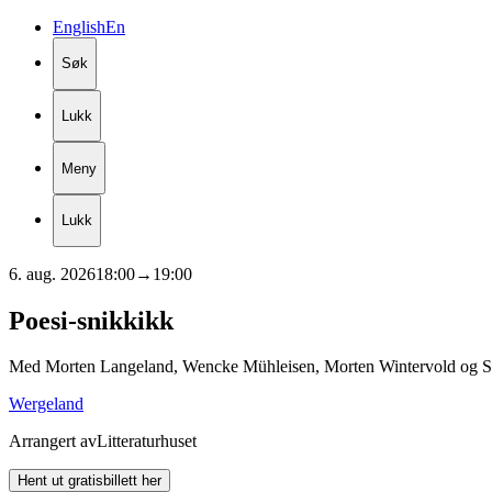
English
En
Søk
Lukk
Meny
Lukk
6. aug. 2026
18:00
→
19:00
Poesi-snikkikk
Med Morten Langeland, Wencke Mühleisen, Morten Wintervold og Sa
Wergeland
Arrangert av
Litteraturhuset
Hent ut gratisbillett her