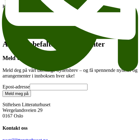
Kjelleren Litteraturhuset Jørn H. Sværen og Jørgen Munkeby
Legg til i kalender
Kopier lenke
Om tilgjengelighet
Tema:
Andre anbefalte arrangementer
Meld deg på vårt nyhetsbrev
Meld deg på vårt ukentlige nyhetsbrev – og få spennende nyheter og
arrangementer i innboksen hver uke!
Epost-adresse
Meld meg på
Stiftelsen Litteraturhuset
Wergelandsveien 29
0167 Oslo
Kontakt oss