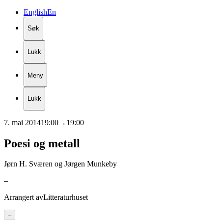
English
En
Søk
Lukk
Meny
Lukk
7. mai 2014
19:00
→
19:00
Poesi
og
metall
Jørn H. Sværen og Jørgen Munkeby
–
Arrangert av
Litteraturhuset
–