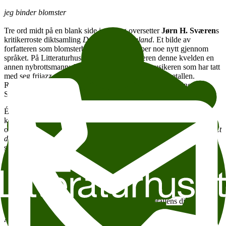
jeg binder blomster
Tre ord midt på en blank side i poet og oversetter
Jørn H. Sværen
s
kritikerroste diktsamling
Dronning av England
. Et bilde av
forfatteren som blomsterbinder: en som skaper noe nytt gjennom
språket. På Litteraturhusets scene møter Sværen denne kvelden en
annen nybrottsmann:
Jørgen Munkeby
, jazzmusikeren som har tatt
med seg frijazz og en mer strippa rockesound inn i metallen.
Resultatet har fått betegnelsen blackjazz og har gitt Shining både
Spellemannspris og internasjonal suksess.
Én forfatter og én musiker. De kjenner tradisjonene, vet hvor de
kommer fra, og står stødig når de skaper noe nytt. Og feltene deres
overlapper: Munkeby har laget musikken til danseforestillinger av
Et
dukkehjem
og
Hamlet
, mens Sværen er medlem av bandet Ulver,
som spiller både psykedelisk rock og sorgtunge messer, og har laget
musikk til spillefilmer og teater, senest
Demoner 2014
.
Hvor treffes de to, og hvor velger de ulike veier? Hvilke likheter
finnes i oppbygningen av en låt og et dikt, i toner og ords lydlighet
og måten man framhever det estetiske på, i musikk og litteratur? Og
har den stillferdige poesien noe til felles med metallens dissonans og
massive støybilde? Sværen og Munkeby møter Vagantredaktør
Audun Lindholm
til samtale.