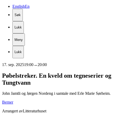
English
En
Søk
Lukk
Meny
Lukk
17. sep. 2025
19:00
→
20:00
Pøbelstreker.
En
kveld
om
tegneserier
og
Tungtvann
John Jamtli og Jørgen Nordeng i samtale med Erle Marie Sørheim.
Berner
Arrangert av
Litteraturhuset