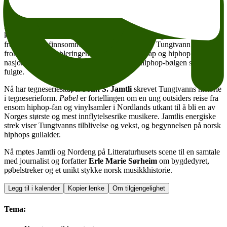
som «Ubudne gjesta», «Bransjehora» og «Pøbla» sparket imot et
inngrodd hiphopmiljø og en musikkbransje som sentraliserte seg i
hovedstaden, og gruppa ble raskt favoritter hos både lyttere og
kritikere. Med frontmann og rapper
Jørgen «Jørg-1» Nordeng
s
frekke og oppfinnsomme tekster på dialekt, var Tungtvann i
frontlinjen for etableringen av norskspråklig rap og hiphop som et
nasjonalt fenomen, og satte standarden for hiphop-bølgen som
fulgte.
Nå har tegneserieskaper
John S. Jamtli
skrevet Tungtvanns historie
i tegneserieform.
Pøbel
er fortellingen om en ung outsiders reise fra
ensom hiphop-fan og vinylsamler i Nordlands utkant til å bli en av
Norges største og mest innflytelsesrike musikere. Jamtlis energiske
strek viser Tungtvanns tilblivelse og vekst, og begynnelsen på norsk
hiphops gullalder.
Nå møtes Jamtli og Nordeng på Litteraturhusets scene til en samtale
med journalist og forfatter
Erle Marie Sørheim
om bygdedyret,
pøbelstreker og et unikt stykke norsk musikkhistorie.
Legg til i kalender
Kopier lenke
Om tilgjengelighet
Tema: