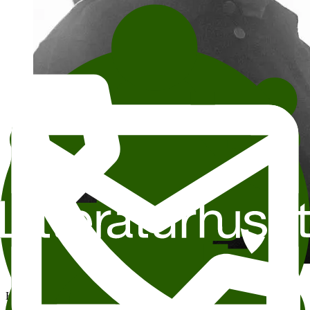
Foto: Marthe A. Vannebo / Privat
Hiphop-gruppa Tungtvann slo gjennom ved årtusenskiftet og
representerer for mange selve soundtracket til ungdomstida. Låter