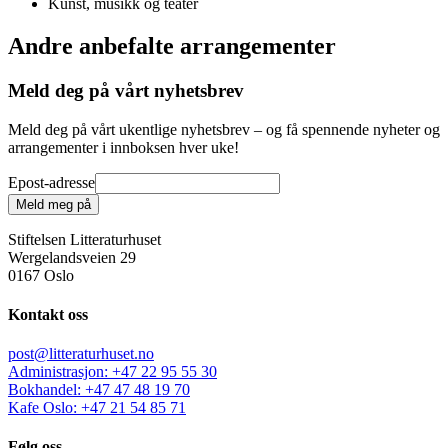
Kunst, musikk og teater
Andre anbefalte arrangementer
Meld deg på vårt nyhetsbrev
Meld deg på vårt ukentlige nyhetsbrev – og få spennende nyheter og
arrangementer i innboksen hver uke!
Epost-adresse
Meld meg på
Stiftelsen Litteraturhuset
Wergelandsveien 29
0167 Oslo
Kontakt oss
post@litteraturhuset.no
Administrasjon
:
+47 22 95 55 30
Bokhandel
:
+47 47 48 19 70
Kafe Oslo
:
+47 21 54 85 71
Følg oss