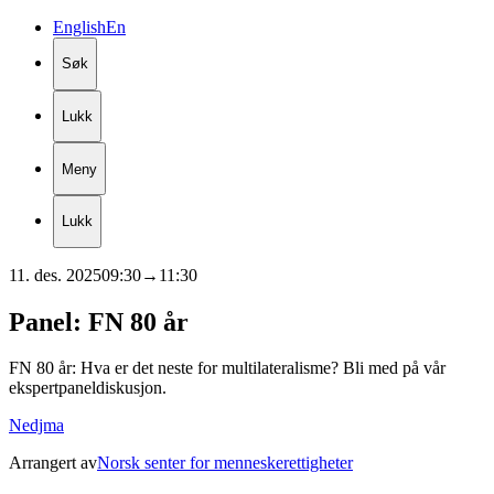
English
En
Søk
Lukk
Meny
Lukk
11. des. 2025
09:30
→
11:30
Panel:
FN
80
år
FN 80 år: Hva er det neste for multilateralisme? Bli med på vår
ekspertpaneldiskusjon.
Nedjma
Arrangert av
Norsk senter for menneskerettigheter