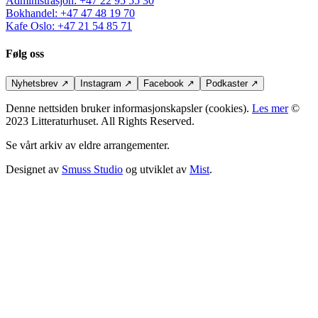
Administrasjon
:
+47 22 95 55 30
Bokhandel
:
+47 47 48 19 70
Kafe Oslo
:
+47 21 54 85 71
Følg oss
Nyhetsbrev
↗
Instagram
↗
Facebook
↗
Podkaster
↗
Denne nettsiden bruker informasjonskapsler (cookies).
Les mer
©
2023 Litteraturhuset. All Rights Reserved.
Se vårt arkiv av eldre arrangementer.
Designet av
Smuss Studio
og utviklet av
Mist
.