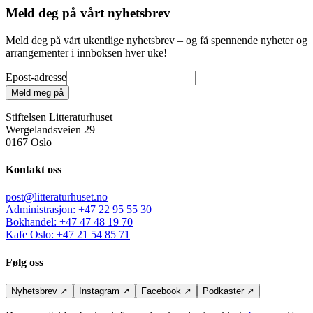
Meld deg på vårt nyhetsbrev
Meld deg på vårt ukentlige nyhetsbrev – og få spennende nyheter og
arrangementer i innboksen hver uke!
Epost-adresse
Meld meg på
Stiftelsen Litteraturhuset
Wergelandsveien 29
0167 Oslo
Kontakt oss
post@litteraturhuset.no
Administrasjon
:
+47 22 95 55 30
Bokhandel
:
+47 47 48 19 70
Kafe Oslo
:
+47 21 54 85 71
Følg oss
Nyhetsbrev
↗
Instagram
↗
Facebook
↗
Podkaster
↗