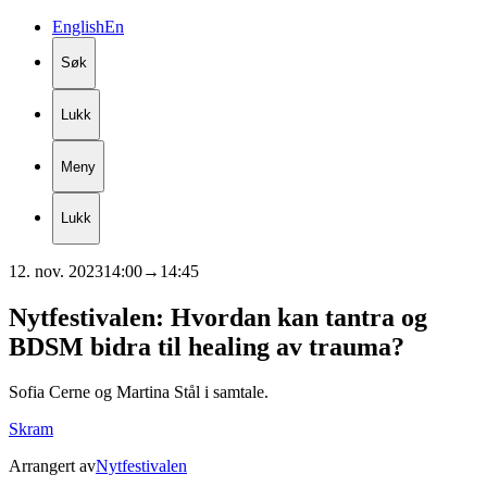
English
En
Søk
Lukk
Meny
Lukk
12. nov. 2023
14:00
→
14:45
Nytfestivalen:
Hvordan
kan
tantra
og
BDSM
bidra
til
healing
av
trauma?
Sofia Cerne og Martina Stål i samtale.
Skram
Arrangert av
Nytfestivalen