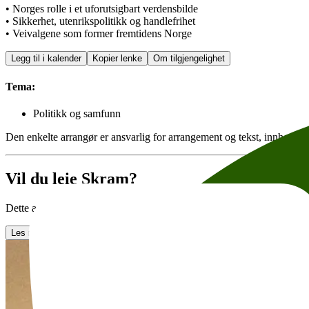
• Norges rolle i et uforutsigbart verdensbilde
• Sikkerhet, utenrikspolitikk og handlefrihet
• Veivalgene som former fremtidens Norge
Legg til i kalender
Kopier lenke
Om tilgjengelighet
Tema:
Politikk og samfunn
Den enkelte arrangør er ansvarlig for arrangement og tekst, innhenting 
Vil du leie Skram?
Dette arrangementet finner sted i Skram. Skram is the second largest r
Les mer om utleie