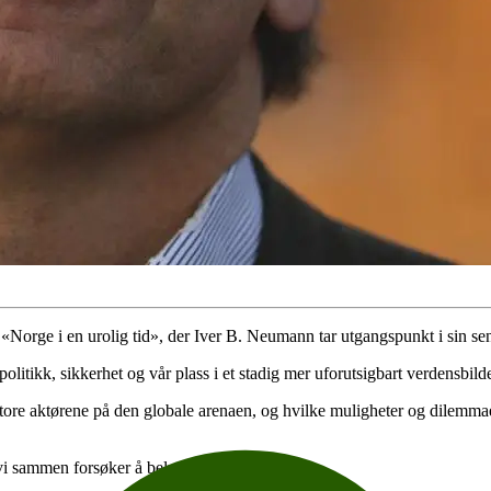
«Norge i en urolig tid», der Iver B. Neumann tar utgangspunkt i sin se
tikk, sikkerhet og vår plass i et stadig mer uforutsigbart verdensbild
store aktørene på den globale arenaen, og hvilke muligheter og dilemmae
vi sammen forsøker å belyse temaer som: