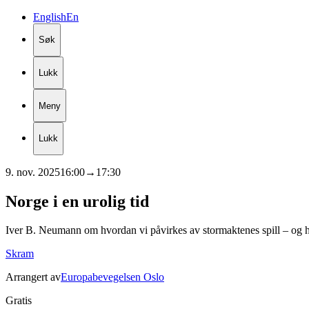
English
En
Søk
Lukk
Meny
Lukk
9. nov. 2025
16:00
→
17:30
Norge
i
en
urolig
tid
Iver B. Neumann om hvordan vi påvirkes av stormaktenes spill – og hv
Skram
Arrangert av
Europabevegelsen Oslo
Gratis