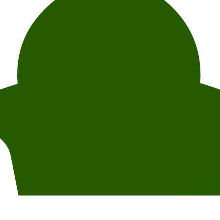
av fototillatelse og fotokreditering. For spørsmål om innhold, deltakere 
oom at the House of Literature, located on the second floor.