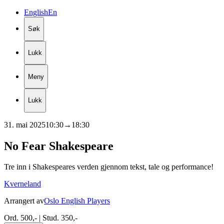
English
En
Søk
Lukk
Meny
Lukk
31. mai 2025
10:30
→
18:30
No
Fear
Shakespeare
Tre inn i Shakespeares verden gjennom tekst, tale og performance!
Kverneland
Arrangert av
Oslo English Players
Ord. 500,- | Stud. 350,-