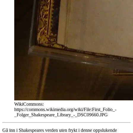
WikiCommons:
https://commons.wikimedia.org/wiki/File:First_Folio_-
_Folger_Shakespeare_Library_-_DSC09660.JPG
Gå inn i Shakespeares verden uten frykt i denne oppslukende