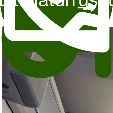
Dette arrangementet finner sted i Kverneland. Kverneland er en lys
sal med utsikt mot Slottsparken.
Les mer om utleie