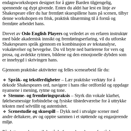
endagsworkshopen designet for å gjøre Barden tilgjengelig,
spennende og dypt givende. Enten du aldri har lest en linje av
Shakespeare eller du har fremført skuespillene hans på scenen, tilbyr
denne workshopen en frisk, praktisk tilnærming til å forstå og
fremføre arbeidet hans.
Drevet av
Oslo English Players
og veiledet av en erfaren instruktør
med både akademisk innsikt og fremføringserfaring, vil du utforske
Shakespeares språk gjennom en kombinasjon av tekstanalyse,
vokaløvelser og bevegelse. Du vil bryte ned barrierene for vers og
prosa, og avdekke rytmen, bildene og den emosjonelle dybden som
er innebygd i skrivingen hans.
Gjennom praktiske aktiviteter og felles scenearbeid får du:
🔹
Språk- og tekstferdigheter
– Lær praktiske verktøy for å
dekode Shakespeares ord, navigere i hans rike ordforråd og oppdage
nyansene i mening, rytme og tone.
🔹
Stemme- og fremføringspraksis
– Styrk din vokale klarhet,
følelsesmessige forbindelse og fysiske tilstedeværelse for å uttrykke
teksten med selvtillit og autentisitet.
🔹
Scenestudie og skuespill
– Dykk ned i utvalgte scener med
andre deltakere, øv og opptre sammen i et støttende og engasjerende
miljø.