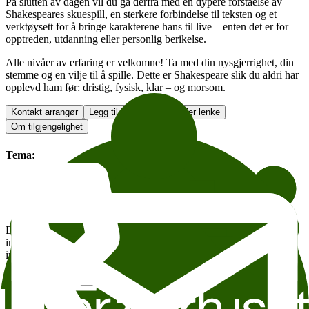
På slutten av dagen vil du gå derfra med en dypere forståelse av
Shakespeares skuespill, en sterkere forbindelse til teksten og et
verktøysett for å bringe karakterene hans til live – enten det er for
opptreden, utdanning eller personlig berikelse.
Alle nivåer av erfaring er velkomne! Ta med din nysgjerrighet, din
stemme og en vilje til å spille. Dette er Shakespeare slik du aldri har
opplevd ham før: dristig, fysisk, klar – og morsom.
Kontakt arrangør
Legg til i kalender
Kopier lenke
Om tilgjengelighet
Tema:
Events in English
Kunst, musikk og teater
Selvutvikling
Den enkelte arrangør er ansvarlig for arrangement og tekst,
innhenting av fototillatelse og fotokreditering. For spørsmål om
innhold, deltakere eller andre detaljer, ta kontakt direkte med
arrangøren.
Vil du leie Kverneland?