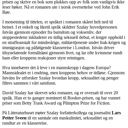
prisen
og
skrive en bok som plukkes opp av folk som vanligvis ikke
leser bøker. Nå er romanen ute i norsk oversettelse ved John Erik
Bøe.
I motsetning til tittelen, er språket i romanen skåret helt ned til
beinet. I et enkelt og liketil språk skildrer Szalay hovedpersonen
István gjennom episoder fra barndom og voksenliv, der
stoppestedene inkluderer en tidlig seksuell debut, et lengre opphold i
en straffeanstalt for mindreårige, militærtjeneste under Irak-krigen og
immigrasjon og påfølgende klassereise i London. István driver
tilsynelatende formålsløst gjennom livet, og lar ofte kvinnene rundt
ham eller kroppens reaksjoner styre retningen.
Hva innebærer det å leve i en mannskropp i dagens Europa?
Mannsidealet er i endring, men kroppens behov er tidløse. Gjennom
Istváns liv utforsker Szalay hvordan kropp, seksualitet og penger
filtres sammen i vårt samfunn.
David Szalay har skrevet seks romaner, og er oversatt til over 20
språk. Han er to ganger nominert til Booker-prisen, og har vunnet
priser som Betty Trask Award og Plimpton Prize for Fiction.
På Litteraturhuset møter Szalay forfatterkollega og journalist
Lars
Petter Sveen
til en samtale om maskulinitet, seksualitet og en
rundtur av en klassereise.