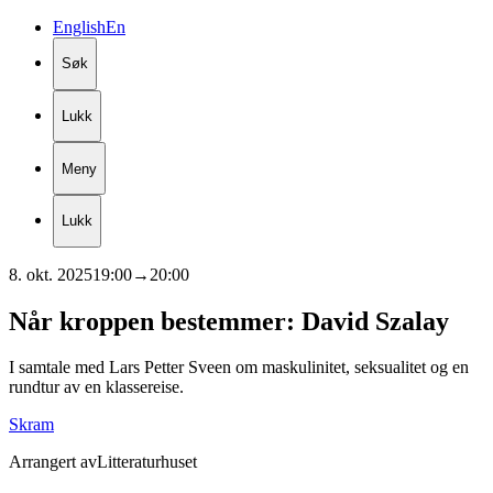
English
En
Søk
Lukk
Meny
Lukk
8. okt. 2025
19:00
→
20:00
Når
kroppen
bestemmer:
David
Szalay
I samtale med Lars Petter Sveen om maskulinitet, seksualitet og en
rundtur av en klassereise.
Skram
Arrangert av
Litteraturhuset