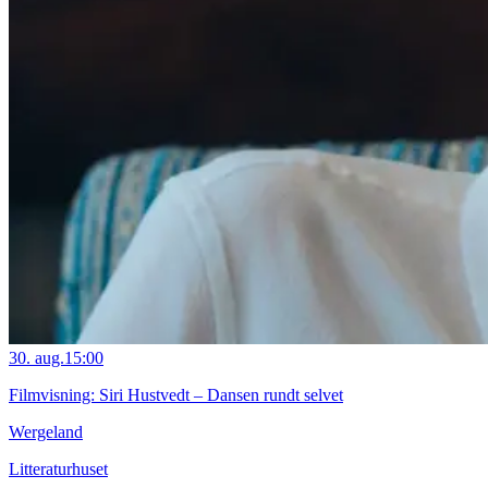
30. aug.
15:00
Filmvisning: Siri Hustvedt – Dansen rundt selvet
Wergeland
Litteraturhuset