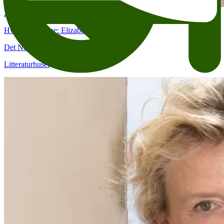
25. aug.
19:00
Hverdagsheltene: Elizabeth Strout
Det Norske Teatret (Kristian IVs gate 8)
Litteraturhuset