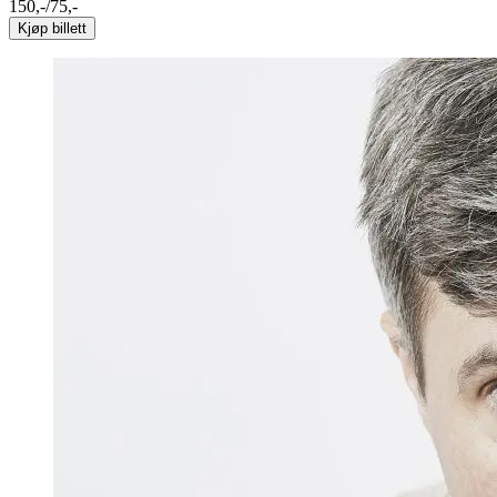
150,-/75,-
Kjøp billett