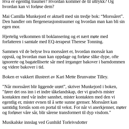
Hva er egentlig traumer? Hvordan kommer de til uttrykk? Og
hvordan kan vi forløse dem?
Mai Camilla Munkejord er aktuell med sin tredje bok: “Morssåret”.
Den handler om flergenerasjonstraumer og hvordan man kan bli sin
egen mor.
Hjertelig velkommen til boklansering og et nært møte med
forfatteren i samtale med EQ-terapeut Therese Tonning.
Sammen vil de belyse hva morssåret er, hvordan morssår kan
oppstå, og hvordan man kan oppdage og forløse slike dype, ofte
ignorerte og bagatelliserte sår med irrganger bakover i barndommen
og videre bakover i tid.
Boken er vakkert illustrert av Kari Mette Brunvatne Tilley.
"Når morssåret blir liggende urørt”, skriver Munkejord i boken,
"fører det oss inn i et indre tåkelandskap, der vi gradvis mister
kontakten med vår indre sannhet, mister kontakten med den vi
egentlig er, mister evnen til å sette sunne grenser. Morssåret kan
samtidig forstås som en portal til vekst. For når vi anerkjenner, møter
og forløser våre sår, blir sårene transformert til dyp visdom."
Musikalske innslag ved Gunhild Torleivsdotter