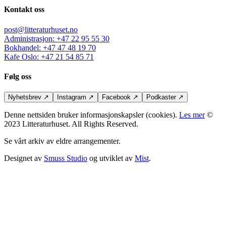
Kontakt oss
post@litteraturhuset.no
Administrasjon
:
+47 22 95 55 30
Bokhandel
:
+47 47 48 19 70
Kafe Oslo
:
+47 21 54 85 71
Følg oss
Nyhetsbrev
↗
Instagram
↗
Facebook
↗
Podkaster
↗
Denne nettsiden bruker informasjonskapsler (cookies).
Les mer
©
2023 Litteraturhuset. All Rights Reserved.
Se vårt arkiv av eldre arrangementer.
Designet av
Smuss Studio
og utviklet av
Mist
.