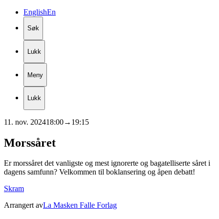
English
En
Søk
Lukk
Meny
Lukk
11. nov. 2024
18:00
→
19:15
Morssåret
Er morssåret det vanligste og mest ignorerte og bagatelliserte såret i
dagens samfunn? Velkommen til boklansering og åpen debatt!
Skram
Arrangert av
La Masken Falle Forlag