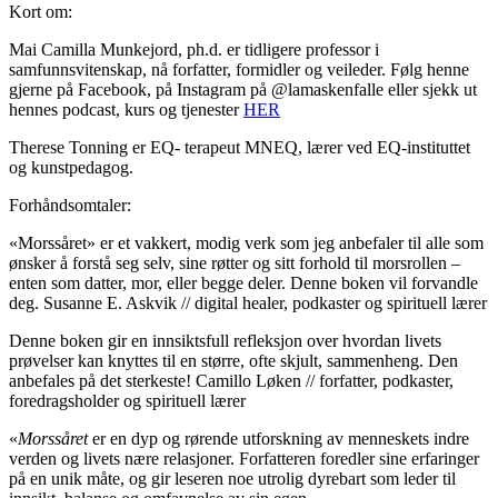
Kort om:
Mai Camilla Munkejord, ph.d. er tidligere professor i
samfunnsvitenskap, nå forfatter, formidler og veileder. Følg henne
gjerne på Facebook, på Instagram på @lamaskenfalle eller sjekk ut
hennes podcast, kurs og tjenester
HER
Therese Tonning er EQ- terapeut MNEQ, lærer ved EQ-instituttet
og kunstpedagog.
Forhåndsomtaler:
«Morssåret» er et vakkert, modig verk som jeg anbefaler til alle som
ønsker å forstå seg selv, sine røtter og sitt forhold til morsrollen –
enten som datter, mor, eller begge deler. Denne boken vil forvandle
deg. Susanne E. Askvik // digital healer, podkaster og spirituell lærer
Denne boken gir en innsiktsfull refleksjon over hvordan livets
prøvelser kan knyttes til en større, ofte skjult, sammenheng. Den
anbefales på det sterkeste! Camillo Løken // forfatter, podkaster,
foredragsholder og spirituell lærer
«
Morssåret
er en dyp og rørende utforskning av menneskets indre
verden og livets nære relasjoner. Forfatteren foredler sine erfaringer
på en unik måte, og gir leseren noe utrolig dyrebart som leder til