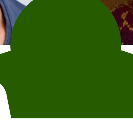
guddommeligt eventyr
, som nå er utgitt på dansk.
elig utvikling sett i et reinkarnasjonsperspektiv.
Inspirasjonen til forf
en og til seg selv? Hvordan påvirker reinkarnasjonstanken vårt forhold 
Om tilgjengelighet