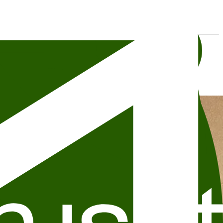
eller andre detaljer, ta kontakt direkte med arrangøren.