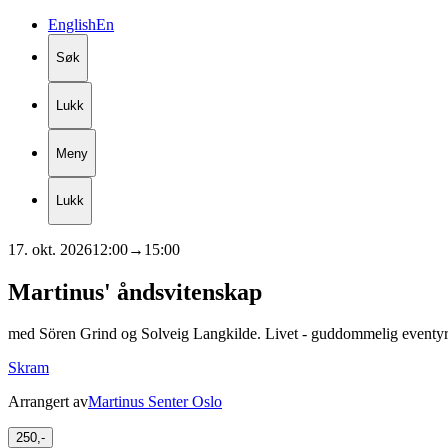
English
En
Søk
Lukk
Meny
Lukk
17. okt. 2026
12:00
→
15:00
Martinus'
åndsvitenskap
med Sören Grind og Solveig Langkilde. Livet - guddommelig eventy
Skram
Arrangert av
Martinus Senter Oslo
250,-