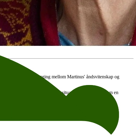
atterskapet er en brobygging mellom Martinus' åndsvitenskap og
til den nå så dramatiske verdenssituasjonen og til livet som en