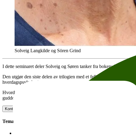
Solveig Langkilde og Sören Grind
I dette seminaret deler Solveig og Søren tanker fra boken:
Livet – et 
Den utgjør den siste delen av trilogien med et felles tema –
om mennesk
hverdagspsykologi.
Hvordan kan et åndelig livssyn fordype et kjærlig forhold til omverden
guddommelig helhet?
Kontakt arrangør
Legg til i kalender
Facebook-event
Kopier lenke
Tema:
Filosofi