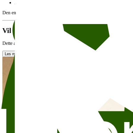
Religion og åndelighet
Den enkelte arrangør er ansvarlig for arrangement og tekst, innhenting 
Vil du leie Skram?
Dette arrangementet finner sted i Skram. Skram er den nest største salen
Les mer om utleie