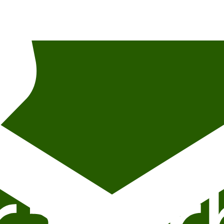
av fototillatelse og fotokreditering. For spørsmål om innhold, deltakere 
 på Litteraturhuset, lokalisert i andre etasje.