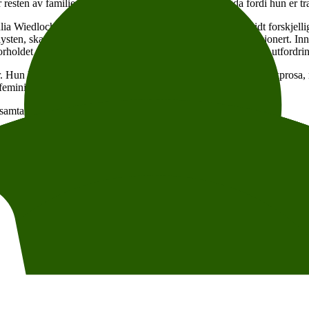
resten av familien – Stasia fordi hun er for mye, Magda fordi hun er t
ulia Wiedlocha, er det for å skildre et fellesskap mellom to vidt forskj
ysten, skamløs og fandenivoldsk, er Magda utslitt og desillusjonert. 
oldet til resten av familien, dating og sex, og alle de daglige utfor
r. Hun har utgitt et tyvetalls bøker på polsk, både barnebøker, sakprosa
 feminisme, skeive perspektiver, frihet og kamp.
 samtale om frihet, feminisme og skeive liv i Polen.
pride-program og er støttet av Bufdir.
ke om arbeidet med den norske utgivelsen av
Mot kjøreretningen
i Overse