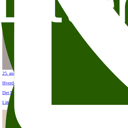
25. aug.
19:00
Hverdagsheltene: Elizabeth Strout
Det Norske Teatret (Kristian IVs gate 8)
Litteraturhuset