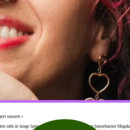
høyt uansett.»
n nitti år lange fargerike liv. Usjenert forteller hun barnebarnet Magda