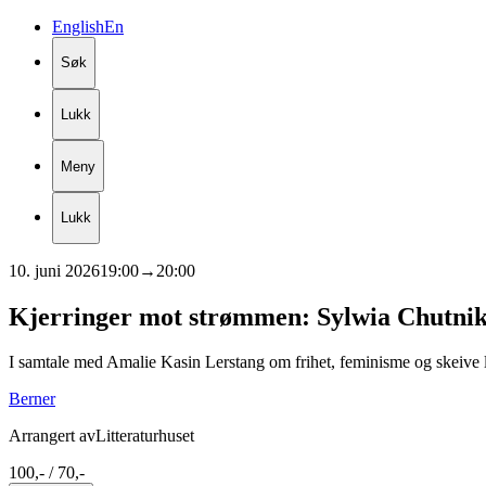
English
En
Søk
Lukk
Meny
Lukk
10. juni 2026
19:00
→
20:00
Kjerringer
mot
strømmen:
Sylwia
Chutni
I samtale med Amalie Kasin Lerstang om frihet, feminisme og skeive l
Berner
Arrangert av
Litteraturhuset
100,- / 70,-