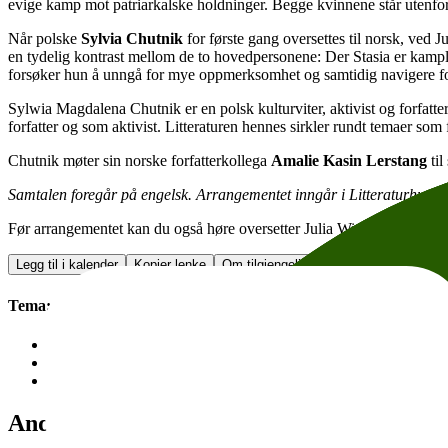
evige kamp mot patriarkalske holdninger. Begge kvinnene står utenfor 
Når polske
Sylvia Chutnik
for første gang oversettes til norsk, ved J
en tydelig kontrast mellom de to hovedpersonene: Der Stasia er kampl
forsøker hun å unngå for mye oppmerksomhet og samtidig navigere forh
Sylwia Magdalena Chutnik er en polsk kulturviter, aktivist og forfatte
forfatter og som aktivist. Litteraturen hennes sirkler rundt temaer som
Chutnik møter sin norske forfatterkollega
Amalie Kasin Lerstang
til
Samtalen foregår på engelsk. Arrangementet inngår i Litteraturhusets 
Før arrangementet kan du også høre oversetter Julia Wiedlocha snak
Legg til i kalender
Kopier lenke
Om tilgjengelighet
Tema:
Skjønnlitteratur
Skeiv litteratur
Events in English
Andre anbefalte arrangementer