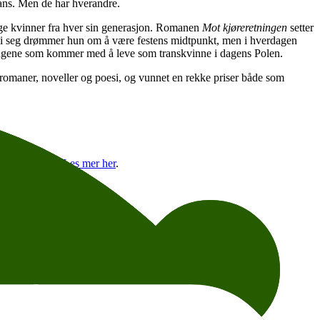
rans. Men de har hverandre.
ellige kvinner fra hver sin generasjon. Romanen
Mot kjøreretningen
setter
Inni seg drømmer hun om å være festens midtpunkt, men i hverdagen
dringene som kommer med å leve som transkvinne i dagens Polen.
, romaner, noveller og poesi, og vunnet en rekke priser både som
tterkvarteret.
Les mer her
.