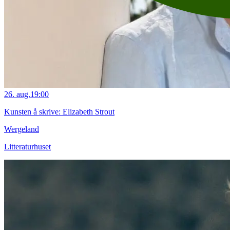
26. aug.
19:00
Kunsten å skrive: Elizabeth Strout
Wergeland
Litteraturhuset