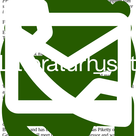
Programendring 12.01.15: Bent Sofus Tranøy som sto oppført som
samtaleleder i programmet måtte dessverre avlyse, og Streeck møter
i stedet Sten Inge Jørgensen til samtale.
FOTO: Declan Browne, Irland
ENGLISH VERSION
Thursday January 15th 6 PM • Wergeland
Capitalism and Democracy
Wolfgang Streeck meets Bent Sofus Tranøy
Europe’s democracies are crumbling under capitalism. That is the
powerful message in
Wolfgang Streeck
’s book
Buying Time: The
Delayed Crisis of Democratic Capitalism
, in which he describes the
economic development in post-war Europe: a forced marriage
between capitalism and democracy in the aftermath of the Second
World War. The forces of capitalism was long stalled by state control
and a strong labour movement. Since the 1970s, however,
increasing neoliberal transformation of the European economies has
unleashed these forces, with the European crisis as a result.
Streeck, a professor of sociology and Director of the Max Planck
Institute for the Study of Societies at the University of Cologne, has
caused a stir in Germany as well as internationally with his book
Buying Time, and has been dubbed the «Thomas Piketty of
Germany». He will meet political science professor and writer
Bent