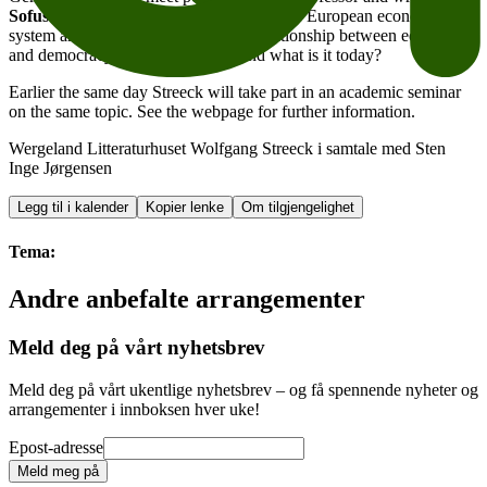
Sofus Tranøy
for a conversation about the European economic
system and its future. What was the relationship between economy
and democracy prior to the crisis, and what is it today?
Earlier the same day Streeck will take part in an academic seminar
on the same topic. See the webpage for further information.
Wergeland Litteraturhuset Wolfgang Streeck i samtale med Sten
Inge Jørgensen
Legg til i kalender
Kopier lenke
Om tilgjengelighet
Tema:
Andre anbefalte arrangementer
Meld deg på vårt nyhetsbrev
Meld deg på vårt ukentlige nyhetsbrev – og få spennende nyheter og
arrangementer i innboksen hver uke!
Epost-adresse
Meld meg på