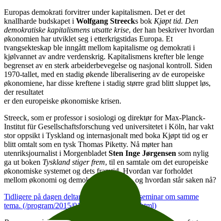
Europas demokrati forvitrer under kapitalismen. Det er det
knallharde budskapet i
Wolfgang Streeck
s bok
Kjøpt tid. Den
demokratiske kapitalismens utsatte krise
, der han beskriver hvordan
økonomien har utviklet seg i etterkrigstidas Europa. Et
tvangsekteskap ble inngått mellom kapitalisme og demokrati i
kjølvannet av andre verdenskrig. Kapitalismens krefter ble lenge
begrenset av en sterk arbeiderbevegelse og nasjonal kontroll. Siden
1970-tallet, med en stadig økende liberalisering av de europeiske
økonomiene, har disse kreftene i stadig større grad blitt sluppet løs,
der resultatet
er den europeiske økonomiske krisen.
Streeck, som er professor i sosiologi og direktør for Max-Planck-
Institut für Gesellschaftsforschung ved universitetet i Köln, har vakt
stor oppsikt i Tyskland og internasjonalt med boka Kjøpt tid og er
blitt omtalt som en tysk Thomas Piketty. Nå møter han
utenriksjournalist i Morgenbladet
Sten Inge Jørgensen
som nylig
ga ut boken
Tyskland stiger frem
, til en samtale om det europeiske
økonomiske systemet og dets framtid. Hvordan var forholdet
mellom økonomi og demokrati før krisen, og hvordan står saken nå?
Tidligere på dagen deltar Streeck i et faglig seminar om samme
tema. (/program/2015/01/consolidationstate.html)