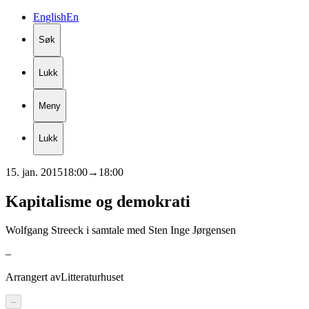
English
En
Søk
Lukk
Meny
Lukk
15. jan. 2015
18:00
→
18:00
Kapitalisme
og
demokrati
Wolfgang Streeck i samtale med Sten Inge Jørgensen
–
Arrangert av
Litteraturhuset
–