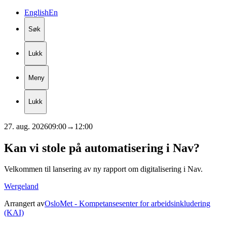
English
En
Søk
Lukk
Meny
Lukk
27. aug. 2026
09:00
→
12:00
Kan
vi
stole
på
automatisering
i
Nav?
Velkommen til lansering av ny rapport om digitalisering i Nav.
Wergeland
Arrangert av
OsloMet - Kompetansesenter for arbeidsinkludering
(KAI)