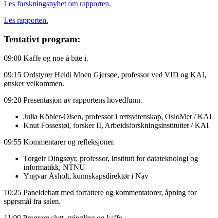
Les forskningsnyhet om rapporten.
Les rapporten.
Tentativt program:
09:00 Kaffe og noe å bite i.
09:15 Ordstyrer Heidi Moen Gjersøe, professor ved VID og KAI,
ønsker velkommen.
09:20 Presentasjon av rapportens hovedfunn.
Julia Köhler-Olsen, professor i rettsvitenskap, OsloMet / KAI
Knut Fossestøl, forsker II, Arbeidsforskningsinstituttet / KAI
09:55 Kommentarer og refleksjoner.
Torgeir Dingsøyr, professor, Institutt for datateknologi og
informatikk, NTNU
Yngvar Åsholt, kunnskapsdirektør i Nav
10:25 Paneldebatt med forfattere og kommentatorer, åpning for
spørsmål fra salen.
11:00 Program slutt, mingling og kaffe.