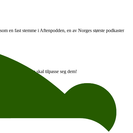
t som en fast stemme i Aftenpodden, en av Norges største podkaster
gi.
 voksne. Teknologien skal tilpasse seg dem!
trygghet i hverdagen.