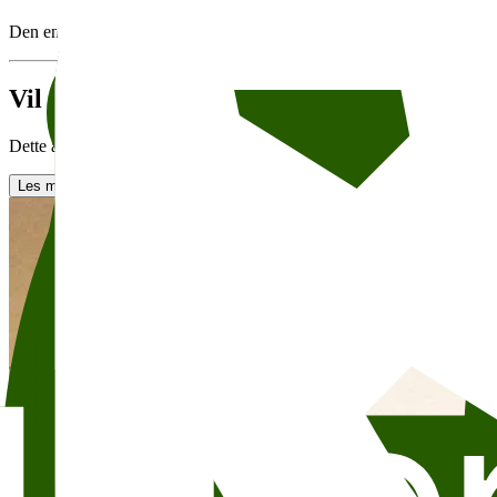
Den enkelte arrangør er ansvarlig for arrangement og tekst, innhenting 
Vil du leie Skram?
Dette arrangementet finner sted i Skram. Skram er den nest største salen
Les mer om utleie