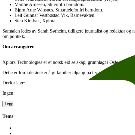
Marthe Arnesen, Skjermfri barndom.
Bjørn Arne Winsnes, Smarttelefonfri barndom.
Leif Gunnar Vestbøstad Vik, Barnevakten.
Sten Kirkbak, Xplora.
Samtalen ledes av Sarah Sørheim, tidligere journalist og redaktør og 
om politikk.
Om arrangøren
Xplora Technologies er et norsk eid selskap, grunnlagt i Oslo i 2016. 
Dette er fordi de ønsker å gi familier tilgang på trygg teknologi, som s
Derfor lager Xplora smartklokker og telefoner spesielt utviklet for barn
Ingen feed. Ingen scrolling. Ingen distraksjoner. Bare teknologi som hje
Legg til i kalender
Facebook-event
Kopier lenke
Om tilgjengelighet
Tema:
Helse, kropp og sinn
Naturvitenskap og teknologi