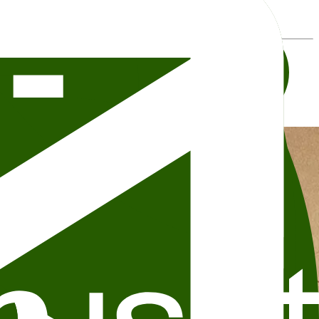
eller andre detaljer, ta kontakt direkte med arrangøren.