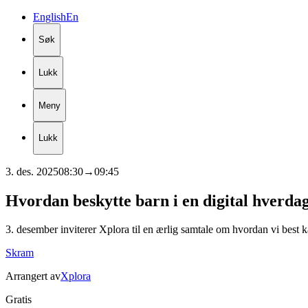
English
En
Søk
Lukk
Meny
Lukk
3. des. 2025
08:30
→
09:45
Hvordan
beskytte
barn
i
en
digital
hverda
3. desember inviterer Xplora til en ærlig samtale om hvordan vi best k
Skram
Arrangert av
Xplora
Gratis