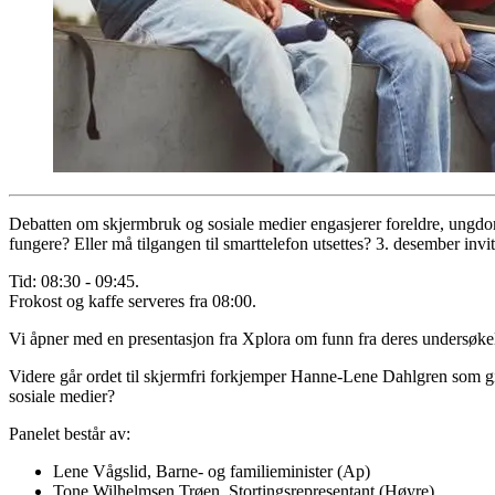
Debatten om skjermbruk og sosiale medier engasjerer foreldre, ungdom,
fungere? Eller må tilgangen til smarttelefon utsettes? 3. desember invi
Tid: 08:30 - 09:45.
Frokost og kaffe serveres fra 08:00.
Vi åpner med en presentasjon fra Xplora om funn fra deres undersøkels
Videre går ordet til skjermfri forkjemper Hanne-Lene Dahlgren som gir 
sosiale medier?
Panelet består av:
Lene Vågslid, Barne- og familieminister (Ap)
Tone Wilhelmsen Trøen, Stortingsrepresentant (Høyre).