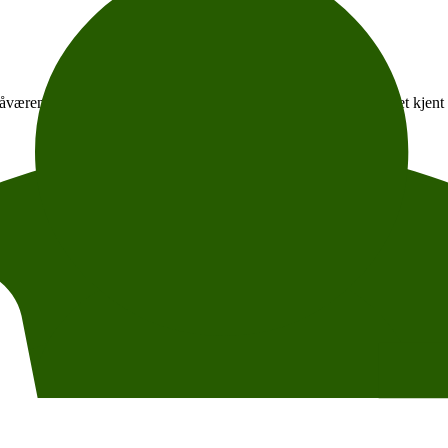
nåværende direktør for nisjemedier i Schibsted. Hun er blant annet kjen
Siden starten har de vært en pioner innen trygg og barnevennlig teknolo
etter barnet først. Barn skal ikke måtte tilpasse seg teknologi laget for
, produkter som gir barn frihet til å utforske verden trygt, og foreldre 
lper barn å forbli barn litt lenger.