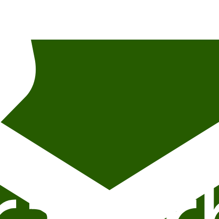
av fototillatelse og fotokreditering. For spørsmål om innhold, deltakere 
 på Litteraturhuset, lokalisert i andre etasje.