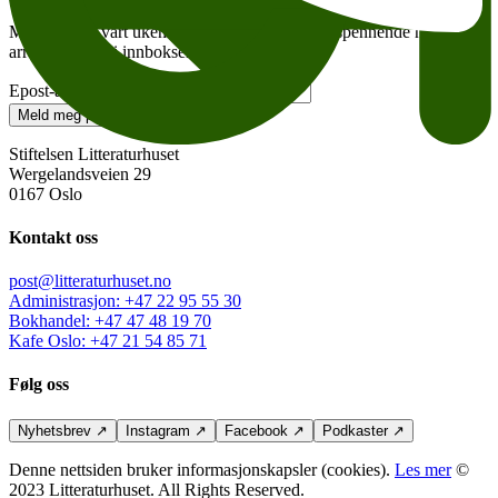
Meld deg på vårt ukentlige nyhetsbrev – og få spennende nyheter og
arrangementer i innboksen hver uke!
Epost-adresse
Meld meg på
Stiftelsen Litteraturhuset
Wergelandsveien 29
0167 Oslo
Kontakt oss
post@litteraturhuset.no
Administrasjon
:
+47 22 95 55 30
Bokhandel
:
+47 47 48 19 70
Kafe Oslo
:
+47 21 54 85 71
Følg oss
Nyhetsbrev
↗
Instagram
↗
Facebook
↗
Podkaster
↗
Denne nettsiden bruker informasjonskapsler (cookies).
Les mer
©
2023 Litteraturhuset. All Rights Reserved.