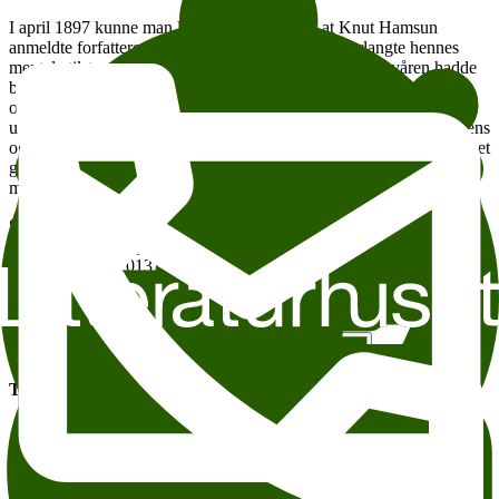
I april 1897 kunne man lese i Verdens Gang at Knut Hamsun
anmeldte forfatteren Anna Munch til politiet og forlangte hennes
mentale tilstand undersøkt. Bakgrunnen var at det den våren hadde
blitt spredd en rekke anonyme brev som svertet ham. Hamsun var
overbevist om at brevene kom fra henne. Dette danner
utgangspunktet for en helt særegen kunstnerroman: en tragisk, intens
og hittil ukjent historie om å være kvinne og kunstner. Den vekker et
glemt forfatterskap til live og kaster nytt lys over norgeshistoriens
mest omdiskuterte forfatter.
Selma Lønning Aarø
er roman- og barnebokforfatter og fikk mye
oppmerksomhet og varme kritikker for sin forrige utgivelse,
Jeg
kommer snart
(2013).
Litteraturhuset Snikkikk med Selma Lønning Aarø
Legg til i kalender
Kopier lenke
Om tilgjengelighet
Tema:
Andre anbefalte arrangementer
Meld deg på vårt nyhetsbrev