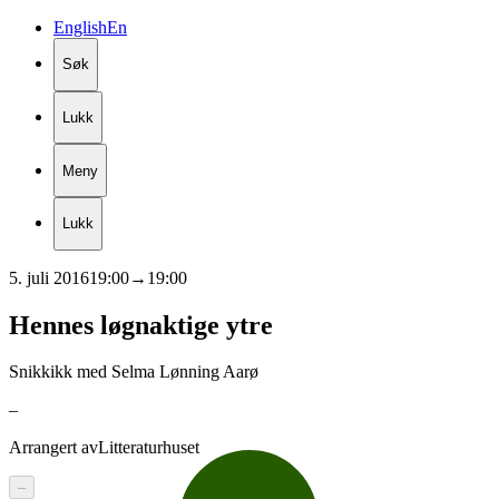
English
En
Søk
Lukk
Meny
Lukk
5. juli 2016
19:00
→
19:00
Hennes
løgnaktige
ytre
Snikkikk med Selma Lønning Aarø
–
Arrangert av
Litteraturhuset
–