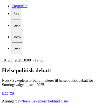
English
En
Søk
Lukk
Meny
Lukk
18. juni 2025
18:00
→
19:30
Helsepolitisk
debatt
Norsk Sykepleierforbund inviterer til helsepolitisk debatt før
Stortingsvalget høsten 2025.
Nedjma
Arrangert av
Norsk Sykepleierforbund Oslo