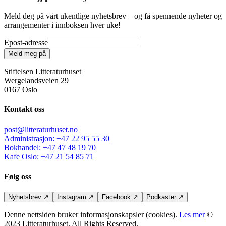
Meld deg på vårt ukentlige nyhetsbrev – og få spennende nyheter og
arrangementer i innboksen hver uke!
Epost-adresse
Meld meg på
Stiftelsen Litteraturhuset
Wergelandsveien 29
0167 Oslo
Kontakt oss
post@litteraturhuset.no
Administrasjon
:
+47 22 95 55 30
Bokhandel
:
+47 47 48 19 70
Kafe Oslo
:
+47 21 54 85 71
Følg oss
Nyhetsbrev
↗
Instagram
↗
Facebook
↗
Podkaster
↗
Denne nettsiden bruker informasjonskapsler (cookies).
Les mer
©
2023 Litteraturhuset. All Rights Reserved.