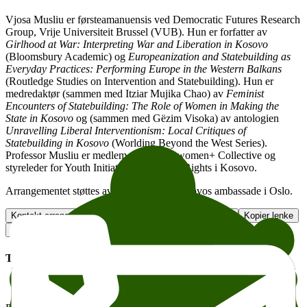
Vjosa Musliu er førsteamanuensis ved Democratic Futures Research
Group, Vrije Universiteit Brussel (VUB). Hun er forfatter av
Girlhood at War: Interpreting War and Liberation in Kosovo
(Bloomsbury Academic) og
Europeanization and Statebuilding as
Everyday Practices: Performing Europe in the Western Balkans
(Routledge Studies on Intervention and Statebuilding). Hun er
medredaktør (sammen med Itziar Mujika Chao) av
Feminist
Encounters of Statebuilding: The Role of Women in Making the
State in Kosovo
og (sammen med Gëzim Visoka) av antologien
Unravelling Liberal Interventionism: Local Critiques of
Statebuilding in Kosovo
(Worlding Beyond the West Series).
Professor Musliu er medlem av Yugoslawomen+ Collective og
styreleder for Youth Initiative for Human Rights i Kosovo.
Arrangementet støttes av Republikken Kosovos ambassade i Oslo.
Kontakt arrangør
Legg til i kalender
Facebook-event
Kopier lenke
Om tilgjengelighet
Tema:
Politikk og samfunn