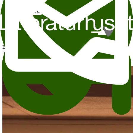
Den enkelte arrangør er ansvarlig for arrangement og tekst,
innhenting av fototillatelse og fotokreditering. For spørsmål om
innhold, deltakere eller andre detaljer, ta kontakt direkte med
arrangøren.
Vil du leie Berner?
Dette arrangementet finner sted i Berner. Berner is a medium-sized
room located in the basement of Litteraturhuset.
Les mer om utleie