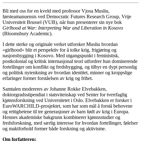
Bli med oss for en kveld med professor Vjosa Musliu,
førsteamanuensis ved Democratic Futures Research Group, Vrije
Universiteit Brussel (VUB), når hun presenterer sin nye bok
Girlhood at War: Interpreting War and Liberation in Kosovo
(Bloomsbury Academic).
I dette sterke og originale verket utforsker Musliu hvordan
«girlhood» blir et perspektiv for å tolke krig, frigjøring og
nasjonsbygging i Kosovo. Med utgangspunkt i feministisk,
postkolonial og kritisk internasjonal teori utfordrer hun dominerende
fortellinger om konflikt og fredsbygging, og tilbyr en dypt personlig
og politisk nytenkning av hvordan identitet, minner og kroppslige
erfaringer former forståelsen av krig og frihet.
Samtalen modereres av Johanne Rokke Elvebakken,
doktorgradsstipendiat i statsvitenskap ved Senter for tverrfaglig
kjønnsforskning ved Universitetet i Oslo. Elvebakken er forsker i
EuroWARCHILD-prosjektet, som har som mål å forstå behovene
og rettighetene til tre generasjoner av barn født av krig i Europa.
Hennes akademiske bakgrunn kombinerer kjønnsstudier og
fredsforskning, med særlig interesse for hvordan fortellinger, følelser
og maktforhold former både forskning og aktivisme.
Om forfatteren: