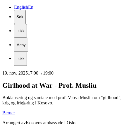
English
En
Søk
Lukk
Meny
Lukk
19. nov. 2025
17:00
→
19:00
Girlhood
at
War
-
Prof.
Musliu
Boklansering og samtale med prof. Vjosa Musliu om "girlhood",
krig og frigjøring i Kosovo.
Berner
Arrangert av
Kosovos ambassade i Oslo