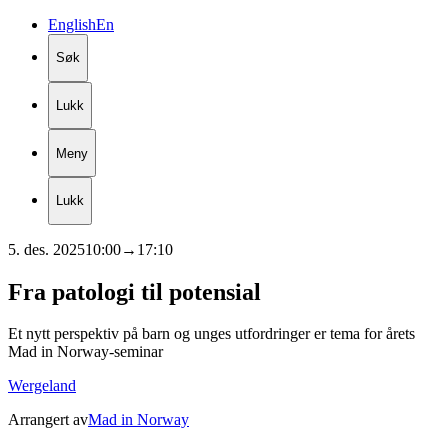
English
En
Søk
Lukk
Meny
Lukk
5. des. 2025
10:00
→
17:10
Fra
patologi
til
potensial
Et nytt perspektiv på barn og unges utfordringer er tema for årets
Mad in Norway-seminar
Wergeland
Arrangert av
Mad in Norway