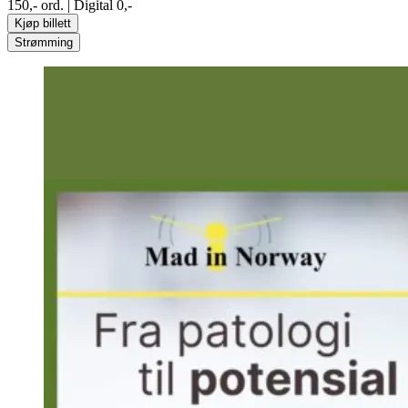
150,- ord. | Digital 0,-
Kjøp billett
Strømming