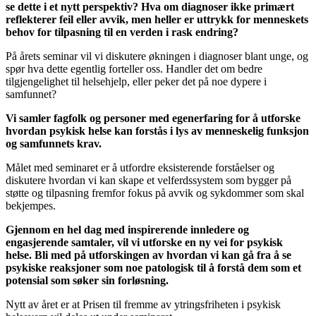
se dette i et nytt perspektiv? Hva om diagnoser ikke primært
reflekterer feil eller avvik, men heller er uttrykk for menneskets
behov for tilpasning til en verden i rask endring?
På årets seminar vil vi diskutere økningen i diagnoser blant unge, og
spør hva dette egentlig forteller oss. Handler det om bedre
tilgjengelighet til helsehjelp, eller peker det på noe dypere i
samfunnet?
Vi samler fagfolk og personer med egenerfaring for å utforske
hvordan psykisk helse kan forstås i lys av menneskelig funksjon
og samfunnets krav.
Målet med seminaret er å utfordre eksisterende forståelser og
diskutere hvordan vi kan skape et velferdssystem som bygger på
støtte og tilpasning fremfor fokus på avvik og sykdommer som skal
bekjempes.
Gjennom en hel dag med inspirerende innledere og
engasjerende samtaler, vil vi utforske en ny vei for psykisk
helse. Bli med på utforskingen av hvordan vi kan gå fra å se
psykiske reaksjoner som noe patologisk til å forstå dem som et
potensial som søker sin forløsning.
Nytt av året er at Prisen til fremme av ytringsfriheten i psykisk