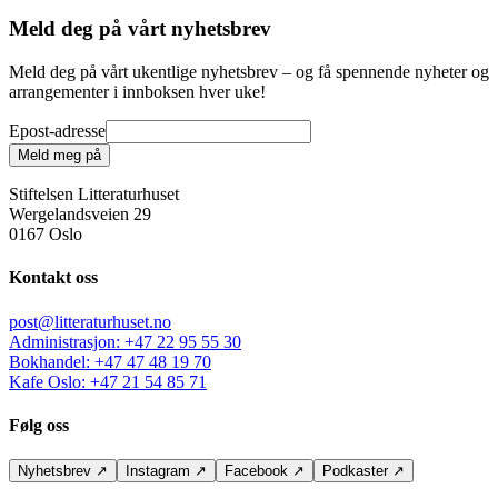
Meld deg på vårt nyhetsbrev
Meld deg på vårt ukentlige nyhetsbrev – og få spennende nyheter og
arrangementer i innboksen hver uke!
Epost-adresse
Meld meg på
Stiftelsen Litteraturhuset
Wergelandsveien 29
0167 Oslo
Kontakt oss
post@litteraturhuset.no
Administrasjon
:
+47 22 95 55 30
Bokhandel
:
+47 47 48 19 70
Kafe Oslo
:
+47 21 54 85 71
Følg oss
Nyhetsbrev
↗
Instagram
↗
Facebook
↗
Podkaster
↗