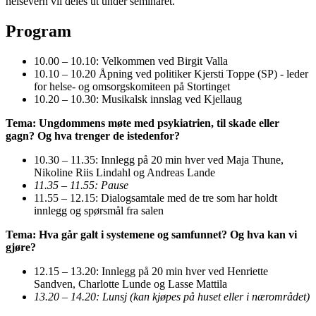
helsevern vil deles ut under seminaret.
Program
10.00 – 10.10: Velkommen ved Birgit Valla
10.10 – 10.20 Åpning ved politiker Kjersti Toppe (SP) - leder
for helse- og omsorgskomiteen på Stortinget
10.20 – 10.30: Musikalsk innslag ved Kjellaug
Tema: Ungdommens møte med psykiatrien, til skade eller
gagn? Og hva trenger de istedenfor?
10.30 – 11.35: Innlegg på 20 min hver ved Maja Thune,
Nikoline Riis Lindahl og Andreas Lande
11.35 – 11.55: Pause
11.55 – 12.15: Dialogsamtale med de tre som har holdt
innlegg og spørsmål fra salen
Tema: Hva går galt i systemene og samfunnet? Og hva kan vi
gjøre?
12.15 – 13.20: Innlegg på 20 min hver ved Henriette
Sandven, Charlotte Lunde og Lasse Mattila
13.20 – 14.20: Lunsj (kan kjøpes på huset eller i nærområdet)