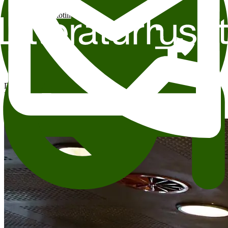
Den enkelte arrangør er ansvarlig for arrangement og tekst,
innhenting av fototillatelse og fotokreditering. For spørsmål om
innhold, deltakere eller andre detaljer, ta kontakt direkte med
arrangøren.
Vil du leie Wergeland?
Dette arrangementet finner sted i Wergeland. Wergeland er
Litteraturhusets storstue, med amfi og stolrader.
Les mer om utleie