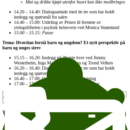
Mat og drikke kjøpt utenfor huset kan ikke medbringes
14.20 – 14.40: Dialogsamtale med de tre som har holdt
innlegg og spørsmål fra salen
14.40 – 15.00: Utdeling av Prisen til fremme av
ytringsfriheten i psykisk helsevern ved Monica Strømland
15.00 – 15.15: Pause
Tema: Hvordan forstå barn og ungdom? Et nytt perspektiv på
barn og unges strev
15.15 – 16.20: Innlegg på 20 min hver ved Jimmy
Westerheim, Inga Marte Thorkildsen og Trond Velken
16.20 – 16.40: Dialogsamtale med de tre som har holdt
innlegg og spørsmål fra salen
16.40 – 17.00: Oppsummering og avslutning
17.00 – 17.10: Musikalsk innslag ved Kjellaug
Kontakt arrangør
Legg til i kalender
Facebook-event
Kopier lenke
Om tilgjengelighet
Tema:
Helse, kropp og sinn