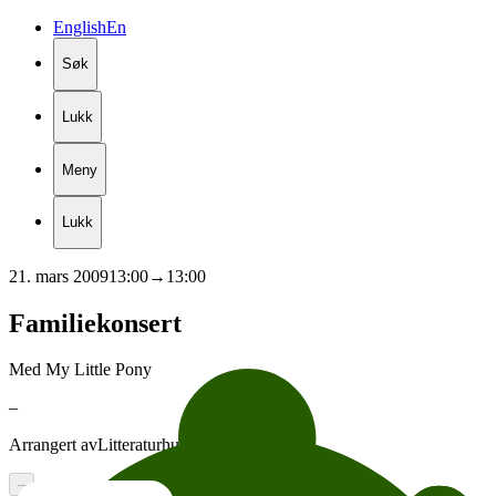
English
En
Søk
Lukk
Meny
Lukk
21. mars 2009
13:00
→
13:00
Familiekonsert
Med My Little Pony
–
Arrangert av
Litteraturhuset
–