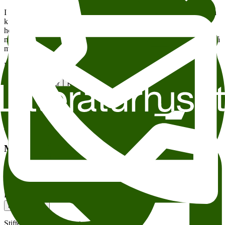
I Kafe Oslos barnekafé blir det i dag konsert for hele familien. Man
kan spise kaker, drikke brus og samtidig
høre My Little Pony synge og spille fine sanger. Det er lov å synge
med og riste på rumpa. Og foran scenen kan man hoppe og danse så
mye man vil!
Nedjma Litteraturhuset Med My Little Pony
Legg til i kalender
Kopier lenke
Om tilgjengelighet
Tema:
Andre anbefalte arrangementer
Meld deg på vårt nyhetsbrev
Meld deg på vårt ukentlige nyhetsbrev – og få spennende nyheter og
arrangementer i innboksen hver uke!
Epost-adresse
Meld meg på
Stiftelsen Litteraturhuset