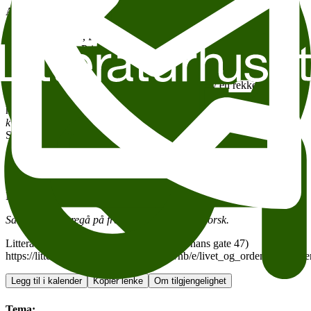
Annie Ernaux har mer enn 20 utgivelser bak seg, og har vunnet en
rekke litterære priser for sitt forfatterskap, blant annet Prix
Marguerite Duras, Prix de la langue française, Prix Formentor og
Strega European Prize.
I dag regnes hun som en av Frankrikes fremste samtidsforfatterne,
og løftes fram som en viktig inspirasjonskilde av en rekke forfattere,
deriblant Edouard Louis, Deborah Levy og Linn Ullmann. I Norge
har hun for alvor nådd ut til lesere de siste årene, med bøker som
En
kvinne
,
Hendelsen
og
Årene
(til norsk ved Henninge Margrethe
Solberg). Nå er hun aktuell med utgivelsen
Den unge mannen
.
En av dem som har bidratt sterkt til å løfte Ernaux’ forfatterskap i
Norge, er forfatter
Sandra Lillebø
. Nå møter hun Ernaux til samtale
om hennes forfatterskap og skrivende liv, på forfatterens første
Norgesbesøk.
Samtalen vil foregå på fransk og bli tolket til norsk.
Litteraturhuset Universitetets aula (Karl Johans gate 47)
https://litteraturhuset.ticketco.events/no/nb/e/livet_og_ordene_annie
Legg til i kalender
Kopier lenke
Om tilgjengelighet
Tema: