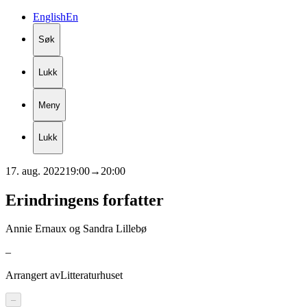
English
En
Søk
Lukk
Meny
Lukk
17. aug. 2022
19:00
→
20:00
Erindringens
forfatter
Annie Ernaux og Sandra Lillebø
–
Arrangert av
Litteraturhuset
–