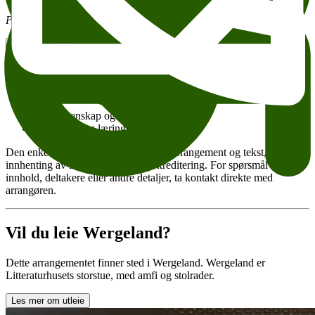
PS: Et par av foredragene vil være på engelsk.
Kontakt arrangør
Legg til i kalender
Kopier lenke
Om tilgjengelighet
Tema:
Naturvitenskap og teknologi
Utdanning og læring
Den enkelte arrangør er ansvarlig for arrangement og tekst,
innhenting av fototillatelse og fotokreditering. For spørsmål om
innhold, deltakere eller andre detaljer, ta kontakt direkte med
arrangøren.
Vil du leie Wergeland?
Dette arrangementet finner sted i Wergeland. Wergeland er
Litteraturhusets storstue, med amfi og stolrader.
Les mer om utleie