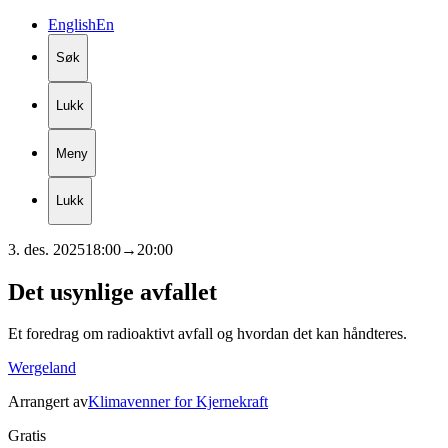
English
En
Søk
Lukk
Meny
Lukk
3. des. 2025
18:00
→
20:00
Det
usynlige
avfallet
Et foredrag om radioaktivt avfall og hvordan det kan håndteres.
Wergeland
Arrangert av
Klimavenner for Kjernekraft
Gratis