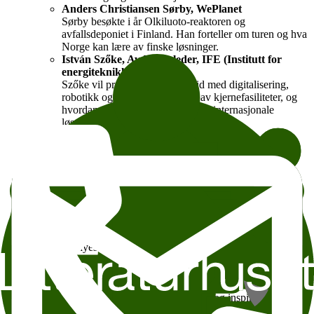
Anders Christiansen Sørby, WePlanet
Sørby besøkte i år Olkiluoto-reaktoren og
avfallsdeponiet i Finland. Han forteller om turen og hva
Norge kan lære av finske løsninger.
István Szőke, Avdelingsleder, IFE (Institutt for
energiteknikk)
Szőke vil presentere IFEs arbeid med digitalisering,
robotikk og dekommisjonering av kjernefasiliteter, og
hvordan norsk forskning bidrar til internasjonale
løsninger.
3. Q&A og diskusjon
Publikum inviteres til å stille spørsmål og delta i en åpen
dialog med foredragsholderne.
4. Nettverking og lett servering
Det vil være anledning til å møte foredragsholderne, kjøpe
Sunniva Roses bok "Inn til kjernen" og få den signert, samt
nyte kaffe/te i en uformell setting.
Hvorfor delta?
-
Få innsikt i de nyeste løsningene innen radioaktivt
avfallshåndtering.
- Møt ledende eksperter og utvid ditt nettverk.
- Delta i en viktig diskusjon om fremtidens energisystemer.
Velkommen til en kveld med kunnskap, dialog og inspirasjon!