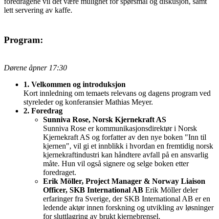
foredragene vil det være mulighet for spørsmål og diskusjon, samt
lett servering av kaffe.
Program:
Dørene åpner 17:30
1. Velkommen og introduksjon
Kort innledning om temaets relevans og dagens program ved
styreleder og konferansier Mathias Meyer.
2. Foredrag
Sunniva Rose, Norsk Kjernekraft AS
Sunniva Rose er kommunikasjonsdirektør i Norsk
Kjernekraft AS og forfatter av den nye boken "Inn til
kjernen", vil gi et innblikk i hvordan en fremtidig norsk
kjernekraftindustri kan håndtere avfall på en ansvarlig
måte. Hun vil også signere og selge boken etter
foredraget.
Erik Möller, Project Manager & Norway Liaison
Officer, SKB International AB
Erik Möller deler
erfaringer fra Sverige, der SKB International AB er en
ledende aktør innen forskning og utvikling av løsninger
for sluttlagring av brukt kjernebrensel.