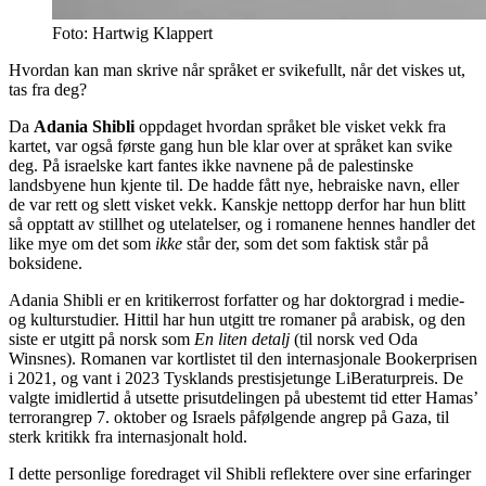
Foto: Hartwig Klappert
Hvordan kan man skrive når språket er svikefullt, når det viskes ut,
tas fra deg?
Da
Adania Shibli
oppdaget hvordan språket ble visket vekk fra
kartet, var også første gang hun ble klar over at språket kan svike
deg. På israelske kart fantes ikke navnene på de palestinske
landsbyene hun kjente til. De hadde fått nye, hebraiske navn, eller
de var rett og slett visket vekk. Kanskje nettopp derfor har hun blitt
så opptatt av stillhet og utelatelser, og i romanene hennes handler det
like mye om det som
ikke
står der, som det som faktisk står på
boksidene.
Adania Shibli er en kritikerrost forfatter og har doktorgrad i medie-
og kulturstudier. Hittil har hun utgitt tre romaner på arabisk, og den
siste er utgitt på norsk som
En liten detalj
(til norsk ved Oda
Winsnes). Romanen var kortlistet til den internasjonale Bookerprisen
i 2021, og vant i 2023 Tysklands prestisjetunge LiBeraturpreis. De
valgte imidlertid å utsette prisutdelingen på ubestemt tid etter Hamas’
terrorangrep 7. oktober og Israels påfølgende angrep på Gaza, til
sterk kritikk fra internasjonalt hold.
I dette personlige foredraget vil Shibli reflektere over sine erfaringer