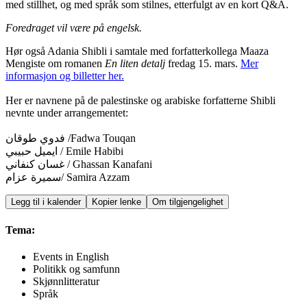
med stillhet, og med språk som stilnes, etterfulgt av en kort Q&A.
Foredraget vil være på engelsk.
Hør også Adania Shibli i samtale med forfatterkollega Maaza
Mengiste om romanen
En liten detalj
fredag 15. mars.
Mer
informasjon og billetter her.
Her er navnene på de palestinske og arabiske forfatterne Shibli
nevnte under arrangementet:
فدوي طوقان /Fadwa Touqan
ايميل حبيبي / Emile Habibi
غسان كنفاني / Ghassan Kanafani
سميرة عزام/ Samira Azzam
Legg til i kalender
Kopier lenke
Om tilgjengelighet
Tema:
Events in English
Politikk og samfunn
Skjønnlitteratur
Språk