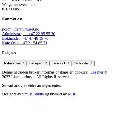
Wergelandsveien 29
0167 Oslo
Kontakt oss
post@litteraturhuset.no
Administrasjon
:
+47 22 95 55 30
Bokhandel
:
+47 47 48 19 70
Kafe Oslo
:
+47 21 54 85 71
Følg oss
Nyhetsbrev
↗
Instagram
↗
Facebook
↗
Podkaster
↗
Denne nettsiden bruker informasjonskapsler (cookies).
Les mer
©
2023 Litteraturhuset. All Rights Reserved.
Se vårt arkiv av eldre arrangementer.
Designet av
Smuss Studio
og utviklet av
Mist
.