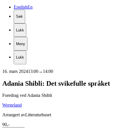
English
En
Søk
Lukk
Meny
Lukk
16. mars 2024
13:00
→
14:00
Adania
Shibli:
Det
svikefulle
språket
Foredrag ved Adania Shibli
Wergeland
Arrangert av
Litteraturhuset
90,-