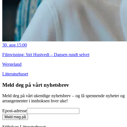
30. aug.
15:00
Filmvisning: Siri Hustvedt – Dansen rundt selvet
Wergeland
Litteraturhuset
Meld deg på vårt nyhetsbrev
Meld deg på vårt ukentlige nyhetsbrev – og få spennende nyheter og
arrangementer i innboksen hver uke!
Epost-adresse
Meld meg på
Stiftelsen Litteraturhuset