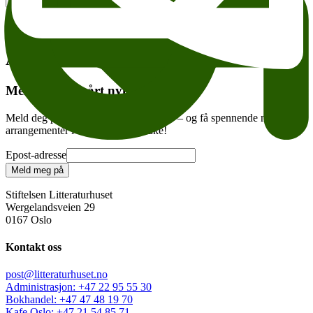
Legg til i kalender
Kopier lenke
Om tilgjengelighet
Tema:
Andre anbefalte arrangementer
Meld deg på vårt nyhetsbrev
Meld deg på vårt ukentlige nyhetsbrev – og få spennende nyheter og
arrangementer i innboksen hver uke!
Epost-adresse
Meld meg på
Stiftelsen Litteraturhuset
Wergelandsveien 29
0167 Oslo
Kontakt oss
post@litteraturhuset.no
Administrasjon
:
+47 22 95 55 30
Bokhandel
:
+47 47 48 19 70
Kafe Oslo
:
+47 21 54 85 71