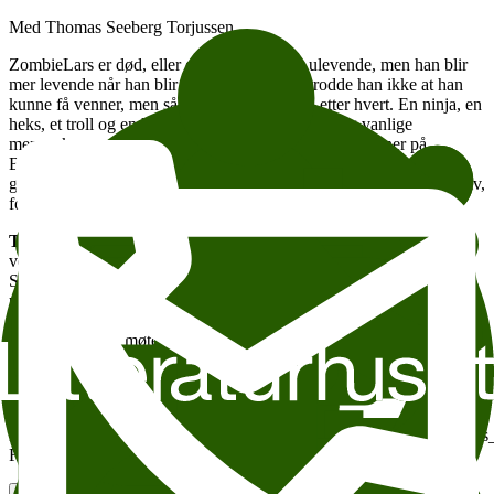
Med Thomas Seeberg Torjussen
ZombieLars er død, eller en såkalt levende ulevende, men han blir
mer levende når han blir forelska. En gang trodde han ikke at han
kunne få venner, men så fikk han det likevel etter hvert. En ninja, en
heks, et troll og en haug med andre fremmede. Og vanlige
mennesker også. Alt blir annerledes etter at han begynner på
Bekkebakken skole. Men hva med fremmedhaterne? Hva kan de
gjøre for å få dem til å slutte å mislike alle som ikke er som dem selv,
forstå at fremmede ikke er noe å være redde for?
Thomas Seeberg Torjussen
er serieskaperen bak ZombieLars og
vennene hans som har gått i tre bejublete sesonger på NRK Super.
Serien vant også Gullruten 2019 i klassen beste barne- eller
ungdomsprogram. Nå har TV-serien også blitt tegneserie – og tredje
bind har akkurat kommet fra trykk! Thomas forteller om
ZombieLars, og møter Litteraturhusets
Astrid Urdal
til samtale.
Passer best for barn fra ni år.
Litteraturhuset Kjelleren barn fra 9 år
https://litteraturhuset.ticketco.events/no/nb/e/zombielars_med_thoma
For barn og unge Verden i svart/hvitt