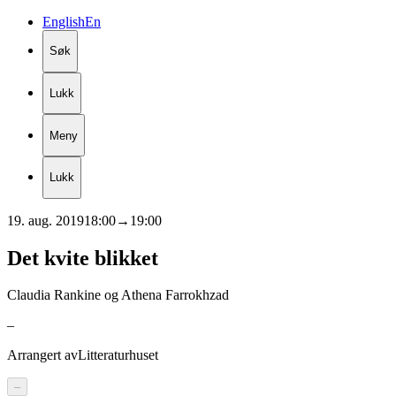
English
En
Søk
Lukk
Meny
Lukk
19. aug. 2019
18:00
→
19:00
Det
kvite
blikket
Claudia Rankine og Athena Farrokhzad
–
Arrangert av
Litteraturhuset
–