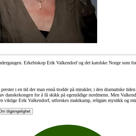
dergangen. Erkebiskop Erik Valkendorf og det katolske Norge som fors
ster i en tid der man ennå trodde på mirakler, i den dramatiske tiden
v danskekongen for å få skikk på egenrådige nordmenn. Men Valkendorf 
n viktige Erik Valkendorf, utforskes maktkamp, religiøs mystikk og mir
Om tilgjengelighet