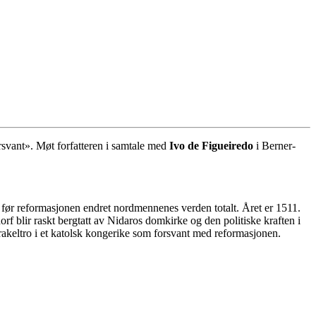
vant». Møt forfatteren i samtale med
Ivo de Figueiredo
i Berner-
 før reformasjonen endret nordmennenes verden totalt. Året er 1511.
blir raskt bergtatt av Nidaros domkirke og den politiske kraften i
akeltro i et katolsk kongerike som forsvant med reformasjonen.