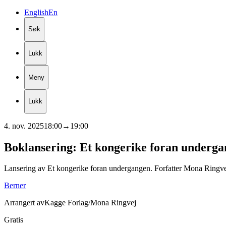
English
En
Søk
Lukk
Meny
Lukk
4. nov. 2025
18:00
→
19:00
Boklansering:
Et
kongerike
foran
underga
Lansering av Et kongerike foran undergangen. Forfatter Mona Ringve
Berner
Arrangert av
Kagge Forlag/Mona Ringvej
Gratis