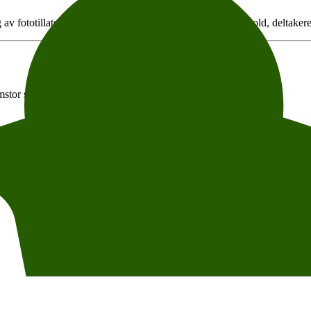
av fototillatelse og fotokreditering. For spørsmål om innhold, deltakere 
stor sal i underetasjen på Litteraturhuset.